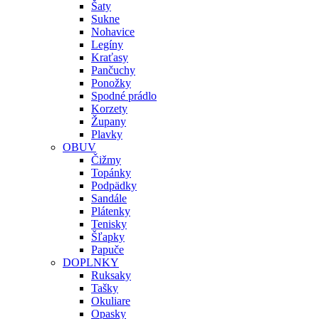
Šaty
Sukne
Nohavice
Legíny
Kraťasy
Pančuchy
Ponožky
Spodné prádlo
Korzety
Župany
Plavky
OBUV
Čižmy
Topánky
Podpädky
Sandále
Plátenky
Tenisky
Šľapky
Papuče
DOPLNKY
Ruksaky
Tašky
Okuliare
Opasky