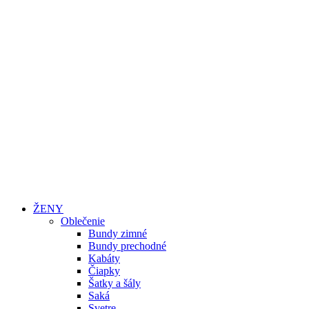
ŽENY
Oblečenie
Bundy zimné
Bundy prechodné
Kabáty
Čiapky
Šatky a šály
Saká
Svetre