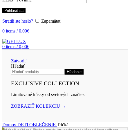
Prihlásiť sa
Stratili ste heslo?
Zapamätať
0
items
/
0,00
€
0
items
/
0,00
€
Zatvoriť
Hľadať
Hľadanie
EXCLUSIVE COLLECTION
Limitované kúsky od svetových značiek
ZOBRAZIŤ KOLEKCIU →
Domov
DETI
OBLEČENIE
Tričká