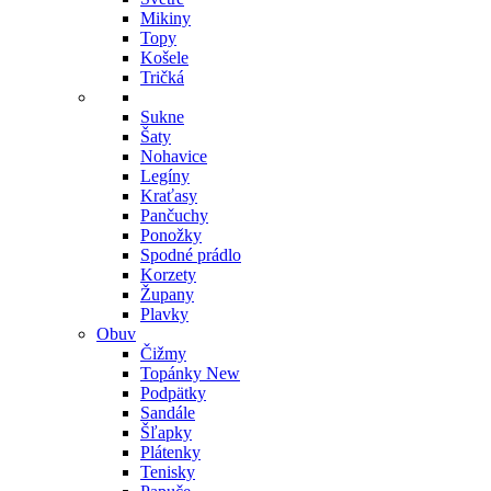
Mikiny
Topy
Košele
Tričká
Sukne
Šaty
Nohavice
Legíny
Kraťasy
Pančuchy
Ponožky
Spodné prádlo
Korzety
Župany
Plavky
Obuv
Čižmy
Topánky
New
Podpätky
Sandále
Šľapky
Plátenky
Tenisky