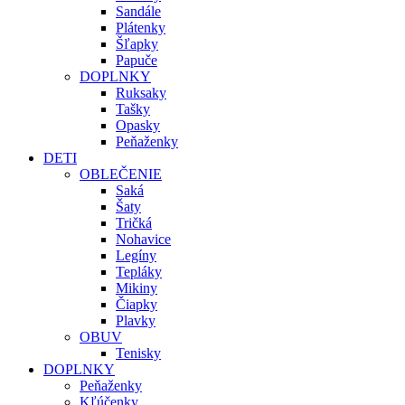
Sandále
Plátenky
Šľapky
Papuče
DOPLNKY
Ruksaky
Tašky
Opasky
Peňaženky
DETI
OBLEČENIE
Saká
Šaty
Tričká
Nohavice
Legíny
Tepláky
Mikiny
Čiapky
Plavky
OBUV
Tenisky
DOPLNKY
Peňaženky
Kľúčenky