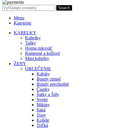
Search
Menu
Kategórie
KABELKY
Kabelky
Tašky
Horna rukoväť
Ramenné a krížové
Mini kabelky
ŽENY
OBLEČENIE
Kabáty
Bundy zimné
Bundy prechodné
Čiapky
Šatky a Šály
Svetre
Mikiny
Saká
Topy
Košele
Tričká