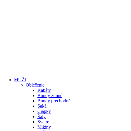
MUŽI
Oblečenie
Kabáty
Bundy zimné
Bundy prechodné
Saká
Čiapky
Šály
Svetre
Mikiny