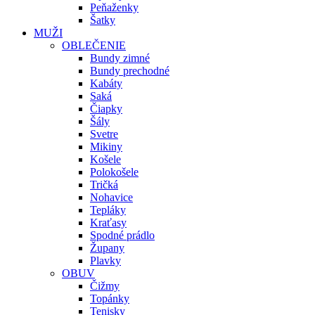
Peňaženky
Šatky
MUŽI
OBLEČENIE
Bundy zimné
Bundy prechodné
Kabáty
Saká
Čiapky
Šály
Svetre
Mikiny
Košele
Polokošele
Tričká
Nohavice
Tepláky
Kraťasy
Spodné prádlo
Župany
Plavky
OBUV
Čižmy
Topánky
Tenisky