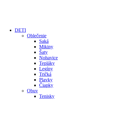
DETI
Oblečenie
Saká
Mikiny
Šaty
Nohavice
Tepláky
Legíny
Tričká
Plavky
Čiapky
Obuv
Tenisky