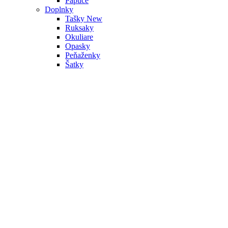
Papuče
Doplnky
Tašky
New
Ruksaky
Okuliare
Opasky
Peňaženky
Šatky