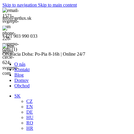
Skip to navigation
Skip to main content
info@getlux.sk
+421 903 990 033
Otváracia Doba: Po-Pia 8-16h | Online 24/7
O nás
Kontakt
Blog
Domov
Obchod
SK
CZ
EN
DE
HU
RO
HR