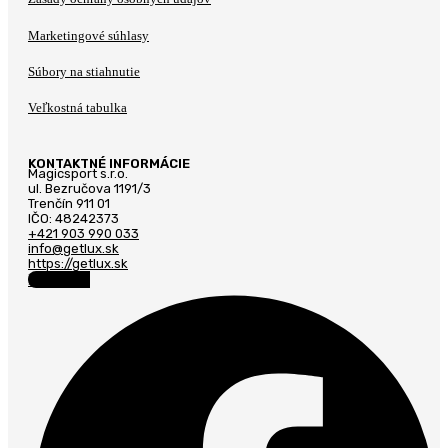
Marketingové súhlasy
Súbory na stiahnutie
Veľkostná tabulka
KONTAKTNÉ INFORMÁCIE
Magicsport s.r.o.
ul. Bezručova 1191/3
Trenčín 911 01
IČO: 48242373
+421 903 990 033
info@getlux.sk
https://getlux.sk
Facebook