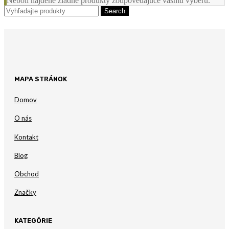
Neboli nájdené žiadne produkty zodpovedajúce vášmu výberu.
Search
MAPA STRÁNOK
Domov
O nás
Kontakt
Blog
Obchod
Značky
KATEGÓRIE