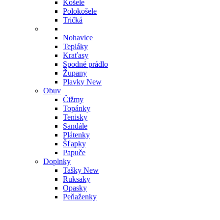
Košele
Polokošele
Tričká
Nohavice
Tepláky
Kraťasy
Spodné prádlo
Župany
Plavky
New
Obuv
Čižmy
Topánky
Tenisky
Sandále
Plátenky
Šľapky
Papuče
Doplnky
Tašky
New
Ruksaky
Opasky
Peňaženky