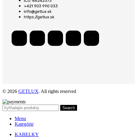
IČO: 48242373
+421 903 990 033
info@getlux.sk
https://getlux.sk
© 2026
GETLUX
. All rights reserved
Search
Menu
Kategórie
KABELKY