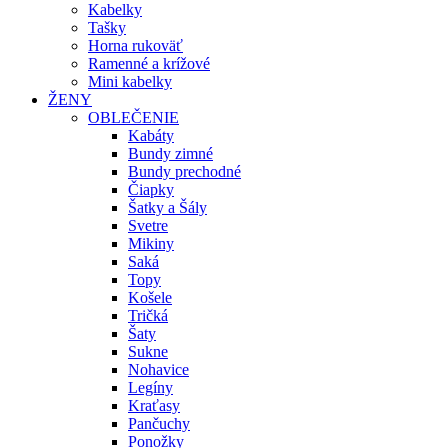
Kabelky
Tašky
Horna rukoväť
Ramenné a krížové
Mini kabelky
ŽENY
OBLEČENIE
Kabáty
Bundy zimné
Bundy prechodné
Čiapky
Šatky a Šály
Svetre
Mikiny
Saká
Topy
Košele
Tričká
Šaty
Sukne
Nohavice
Legíny
Kraťasy
Pančuchy
Ponožky