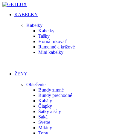
KABELKY
Kabelky
Kabelky
Tašky
Horná rukoväť
Ramenné a krížové
Mini kabelky
ŽENY
Oblečenie
Bundy zimné
Bundy prechodné
Kabáty
Čiapky
Šatky a šály
Saká
Svetre
Mikiny
Topy