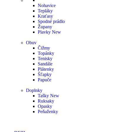
Nohavice
Tepláky
Kraťasy
Spodné prádlo
Župany
Plavky
New
Obuv
Čižmy
Topánky
Tenisky
Sandále
Plátenky
Šľapky
Papuče
Doplnky
Tašky
New
Ruksaky
Opasky
Peňaženky