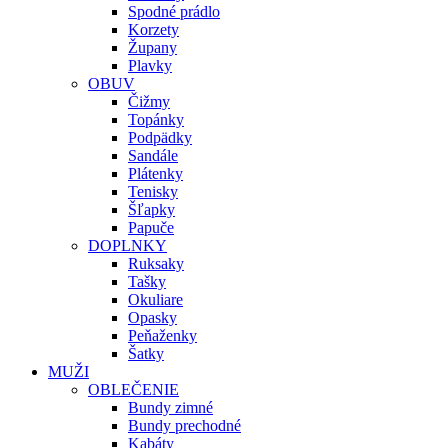
Spodné prádlo
Korzety
Župany
Plavky
OBUV
Čižmy
Topánky
Podpädky
Sandále
Plátenky
Tenisky
Šľapky
Papuče
DOPLNKY
Ruksaky
Tašky
Okuliare
Opasky
Peňaženky
Šatky
MUŽI
OBLEČENIE
Bundy zimné
Bundy prechodné
Kabáty