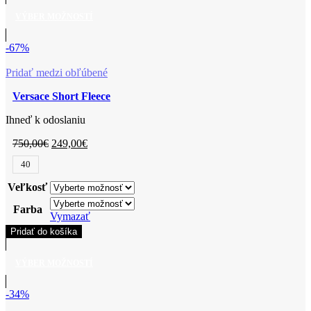
VÝBER MOŽNOSTÍ
-67%
Pridať medzi obľúbené
Versace Short Fleece
Ihneď k odoslaniu
750,00
€
249,00
€
40
Veľkosť
Farba
Vymazať
Pridať do košíka
VÝBER MOŽNOSTÍ
-34%