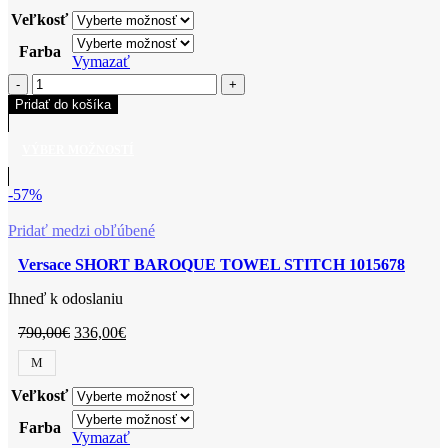
Veľkosť
Farba
Vymazať
Pridať do košíka
VÝBER MOŽNOSTÍ
-57%
Pridať medzi obľúbené
Versace SHORT BAROQUE TOWEL STITCH 1015678
Ihneď k odoslaniu
790,00
€
336,00
€
M
Veľkosť
Farba
Vymazať