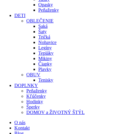
Opasky
Peňaženky
DETI
OBLEČENIE
Saká
Šaty
Tričká
Nohavice
Legíny
Tepláky
Mikiny
Čiapky
Plavky
OBUV
Tenisky
DOPLNKY
Peňaženky
Kľúčenky
Hodinky
Šperky
DOMOV a ŽIVOTNÝ ŠTÝL
O nás
Kontakt
Blog