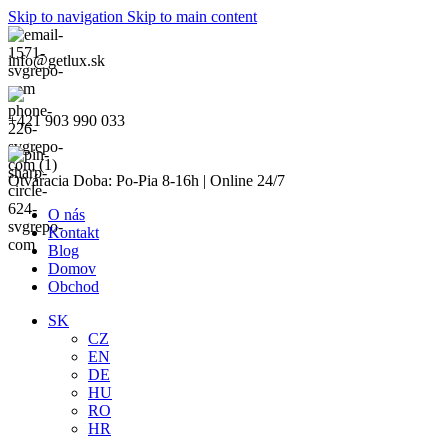
Skip to navigation
Skip to main content
info@getlux.sk
+421 903 990 033
Otváracia Doba: Po-Pia 8-16h | Online 24/7
O nás
Kontakt
Blog
Domov
Obchod
SK
CZ
EN
DE
HU
RO
HR