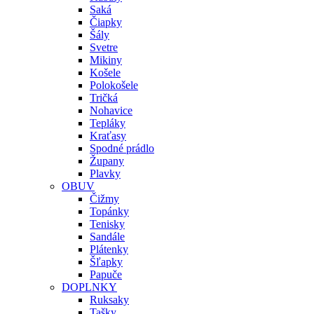
Saká
Čiapky
Šály
Svetre
Mikiny
Košele
Polokošele
Tričká
Nohavice
Tepláky
Kraťasy
Spodné prádlo
Župany
Plavky
OBUV
Čižmy
Topánky
Tenisky
Sandále
Plátenky
Šľapky
Papuče
DOPLNKY
Ruksaky
Tašky