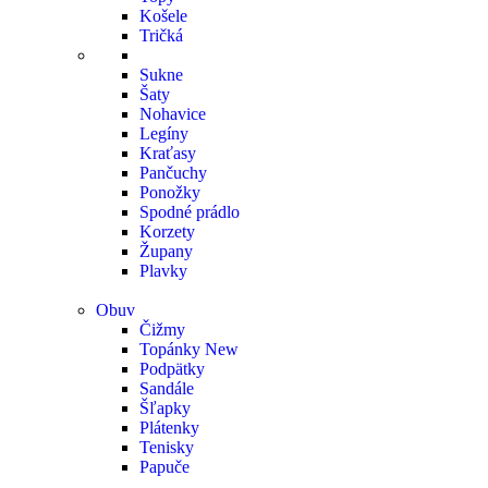
Košele
Tričká
Sukne
Šaty
Nohavice
Legíny
Kraťasy
Pančuchy
Ponožky
Spodné prádlo
Korzety
Župany
Plavky
Obuv
Čižmy
Topánky
New
Podpätky
Sandále
Šľapky
Plátenky
Tenisky
Papuče