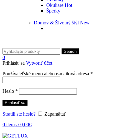
Okuliare
Hot
Šperky
Domov & Životný štýl
New
Search
0
Prihlásiť sa
Vytvoriť účet
Používateľské meno alebo e-mailová adresa
*
Heslo
*
Prihlásiť sa
Stratili ste heslo?
Zapamätať
0
items
/
0,00
€