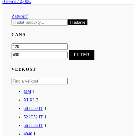
0
items
/
0,00
€
Zatvoriť
Hľadanie
CANA
FILTER
VEĽKOSŤ
M
M
1
XL
XL
2
50 IT
50 IT
1
52 IT
52 IT
1
56 IT
56 IT
1
40
40
1