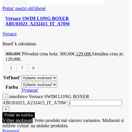
Pridať medzi obľúbené
Versace SWIM LONG BOXER
ABU01023_A232415_IT_A70W
Versace
Ihneď k odoslaniu
300,00
€
Pôvodná cena bola: 300,00€.
129,00
€
Aktuálna cena je:
129,00€.
3
7
8
Veľkosť
Farba
Vymazať
množstvo Versace SWIM LONG BOXER
ABU01023_A232415_IT_A70W
Pridať do košíka
Výber možností
Tento produkt má viacero variantov. Možnosti si
môžete vybrať na stránke produktu.
Porovnaj