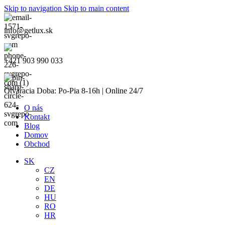
Skip to navigation
Skip to main content
info@getlux.sk
+421 903 990 033
Otváracia Doba: Po-Pia 8-16h | Online 24/7
O nás
Kontakt
Blog
Domov
Obchod
SK
CZ
EN
DE
HU
RO
HR