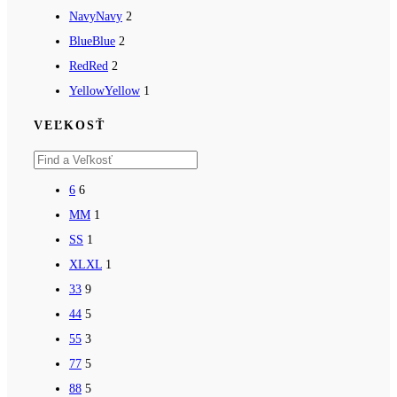
Navy
Navy
2
Blue
Blue
2
Red
Red
2
Yellow
Yellow
1
VEĽKOSŤ
6
6
M
M
1
S
S
1
XL
XL
1
3
3
9
4
4
5
5
5
3
7
7
5
8
8
5