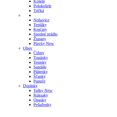
Košele
Polokošele
Tričká
Nohavice
Tepláky
Kraťasy
Spodné prádlo
Župany
Plavky
New
Obuv
Čižmy
Topánky
Tenisky
Sandále
Plátenky
Šľapky
Papuče
Doplnky
Tašky
New
Ruksaky
Opasky
Peňaženky