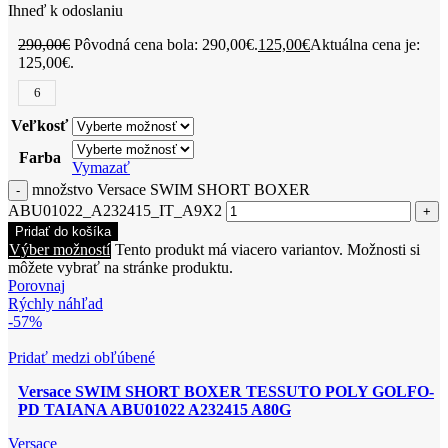
Ihneď k odoslaniu
290,00
€
Pôvodná cena bola: 290,00€.
125,00
€
Aktuálna cena je:
125,00€.
6
Veľkosť
Farba
Vymazať
množstvo Versace SWIM SHORT BOXER
ABU01022_A232415_IT_A9X2
Pridať do košíka
Výber možností
Tento produkt má viacero variantov. Možnosti si
môžete vybrať na stránke produktu.
Porovnaj
Rýchly náhľad
-57%
Pridať medzi obľúbené
Versace SWIM SHORT BOXER TESSUTO POLY GOLFO-
PD TAIANA ABU01022 A232415 A80G
Versace