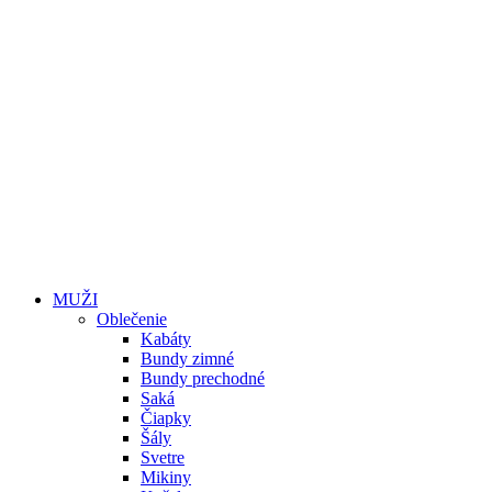
MUŽI
Oblečenie
Kabáty
Bundy zimné
Bundy prechodné
Saká
Čiapky
Šály
Svetre
Mikiny