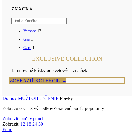
ZNAČKA
Versace
13
Gas
1
Gant
1
EXCLUSIVE COLLECTION
Limitované kúsky od svetových značiek
ZOBRAZIŤ KOLEKCIU →
Domov
MUŽI
OBLEČENIE
Plavky
Zobrazuje sa 18 výsledkov
Zoradené podľa popularity
Zobraziť bočný panel
Zobraziť
12
18
24
30
Filtre