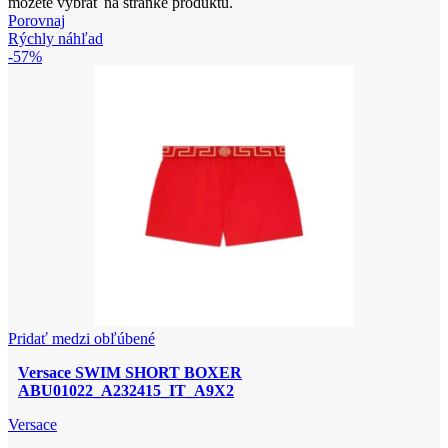
môžete vybrať na stránke produktu.
Porovnaj
Rýchly náhľad
-57%
Pridať medzi obľúbené
Versace SWIM SHORT BOXER
ABU01022_A232415_IT_A9X2
Versace