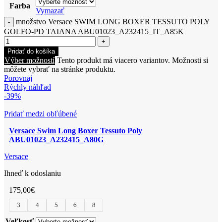
Farba
Vymazať
množstvo Versace SWIM LONG BOXER TESSUTO POLY
GOLFO-PD TAIANA ABU01023_A232415_IT_A85K
Pridať do košíka
Výber možností
Tento produkt má viacero variantov. Možnosti si
môžete vybrať na stránke produktu.
Porovnaj
Rýchly náhľad
-39%
Pridať medzi obľúbené
Versace Swim Long Boxer Tessuto Poly
ABU01023_A232415_A80G
Versace
Ihneď k odoslaniu
175,00
€
3
4
5
6
8
Veľkosť