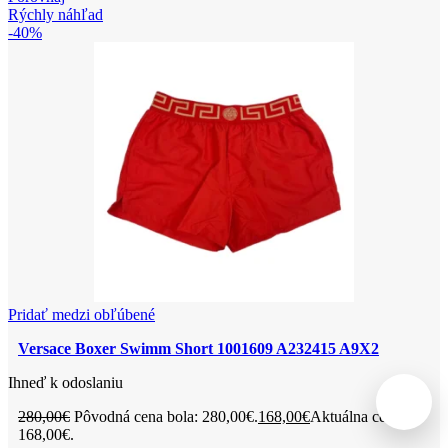
Rýchly náhľad
-40%
Pridať medzi obľúbené
Versace Boxer Swimm Short 1001609 A232415 A9X2
Ihneď k odoslaniu
280,00
€
Pôvodná cena bola: 280,00€.
168,00
€
Aktuálna cena je:
168,00€.