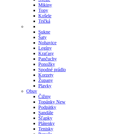
Mikiny
Topy
Košele
Tričká
Sukne
Šaty
Nohavice
Legíny
Kraťasy
Pančuchy
Ponožky
Spodné prádlo
Korzety
Župany
Plavky
Obuv
Čižmy
Topánky
New
Podpätky
Sandále
Šľapky
Plátenky
Tenisky