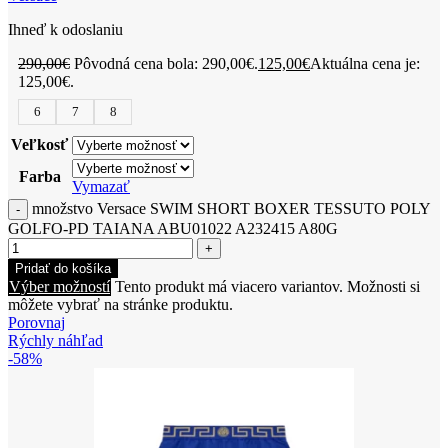
Ihneď k odoslaniu
290,00
€
Pôvodná cena bola: 290,00€.
125,00
€
Aktuálna cena je:
125,00€.
6
7
8
Veľkosť
Farba
Vymazať
množstvo Versace SWIM SHORT BOXER TESSUTO POLY
GOLFO-PD TAIANA ABU01022 A232415 A80G
Pridať do košíka
Výber možností
Tento produkt má viacero variantov. Možnosti si
môžete vybrať na stránke produktu.
Porovnaj
Rýchly náhľad
-58%