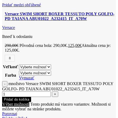
Pridať medzi obľúbené
Versace SWIM SHORT BOXER TESSUTO POLY GOLFO-
PD TAIANA ABU01022_A232415_IT_A70W
Versace
Ihneď k odoslaniu
290,00
€
Pôvodná cena bola: 290,00€.
125,00
€
Aktuálna cena je:
125,00€.
8
Veľkosť
Farba
Vymazať
množstvo Versace SWIM SHORT BOXER TESSUTO POLY
GOLFO- PD TAIANA ABU01022_A232415_IT_A70W
Pridať do košíka
Výber možností
Tento produkt má viacero variantov. Možnosti si
môžete vybrať na stránke produktu.
Porovnaj