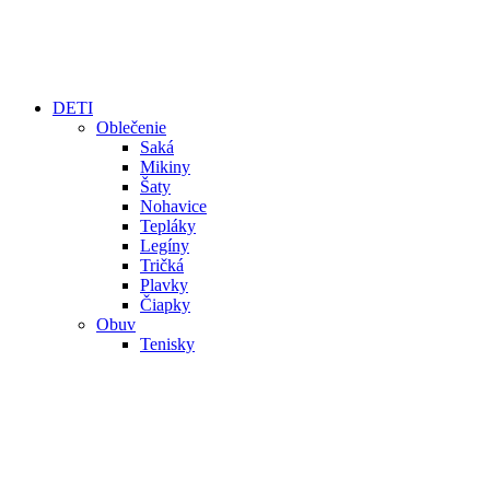
DETI
Oblečenie
Saká
Mikiny
Šaty
Nohavice
Tepláky
Legíny
Tričká
Plavky
Čiapky
Obuv
Tenisky