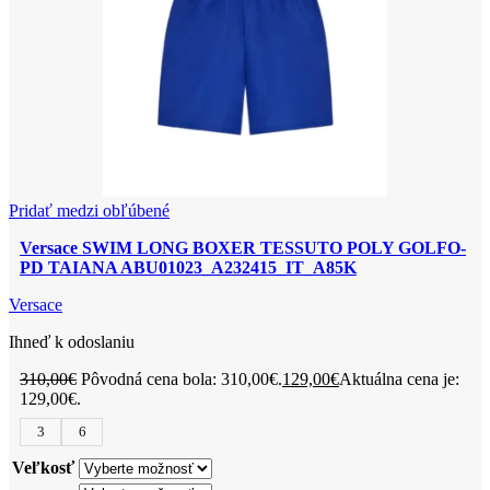
Pridať medzi obľúbené
Versace SWIM LONG BOXER TESSUTO POLY GOLFO-
PD TAIANA ABU01023_A232415_IT_A85K
Versace
Ihneď k odoslaniu
310,00
€
Pôvodná cena bola: 310,00€.
129,00
€
Aktuálna cena je:
129,00€.
3
6
Veľkosť