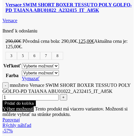
Versace SWIM SHORT BOXER TESSUTO POLY GOLFO-
PD TAIANA ABU01022_A232415_IT_A85K
Versace
Ihneď k odoslaniu
290,00
€
Pôvodná cena bola: 290,00€.
125,00
€
Aktuálna cena je:
125,00€.
3
5
6
7
8
Veľkosť
Farba
Vymazať
množstvo Versace SWIM SHORT BOXER TESSUTO POLY
GOLFO-PD TAIANA ABU01022_A232415_IT_A85K
Pridať do košíka
Výber možností
Tento produkt má viacero variantov. Možnosti si
môžete vybrať na stránke produktu.
Porovnaj
Rýchly náhľad
-57%