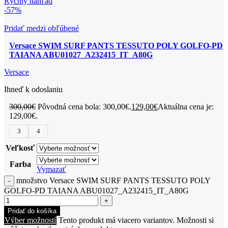
Rýchly náhľad
-57%
Pridať medzi obľúbené
Versace SWIM SURF PANTS TESSUTO POLY GOLFO-PD
TAIANA ABU01027_A232415_IT_A80G
Versace
Ihneď k odoslaniu
300,00
€
Pôvodná cena bola: 300,00€.
129,00
€
Aktuálna cena je:
129,00€.
3
4
Veľkosť
Farba
Vymazať
množstvo Versace SWIM SURF PANTS TESSUTO POLY
GOLFO-PD TAIANA ABU01027_A232415_IT_A80G
Pridať do košíka
Výber možností
Tento produkt má viacero variantov. Možnosti si