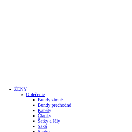
ŽENY
Oblečenie
Bundy zimné
Bundy prechodné
Kabáty
Čiapky
Šatky a šály
Saká
Svetre