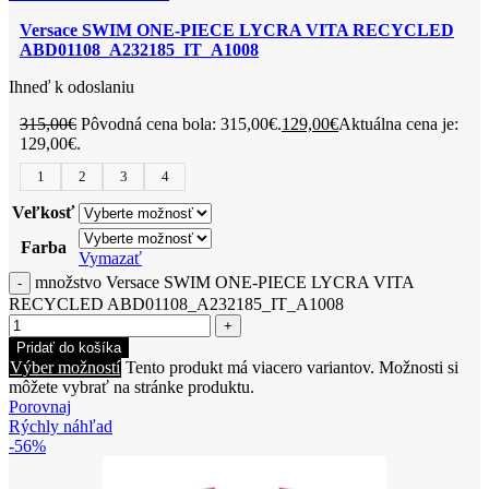
Versace SWIM ONE-PIECE LYCRA VITA RECYCLED
ABD01108_A232185_IT_A1008
Ihneď k odoslaniu
315,00
€
Pôvodná cena bola: 315,00€.
129,00
€
Aktuálna cena je:
129,00€.
1
2
3
4
Veľkosť
Farba
Vymazať
množstvo Versace SWIM ONE-PIECE LYCRA VITA
RECYCLED ABD01108_A232185_IT_A1008
Pridať do košíka
Výber možností
Tento produkt má viacero variantov. Možnosti si
môžete vybrať na stránke produktu.
Porovnaj
Rýchly náhľad
-56%