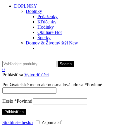
DOPLNKY
Doplnky
Peňaženky
Kľúčenky
Hodinky
Okuliare
Hot
Šperky
Domov & Životný štýl
New
Search
0
Prihlásiť sa
Vytvoriť účet
Používateľské meno alebo e-mailová adresa
*
Povinné
Heslo
*
Povinné
Prihlásiť sa
Stratili ste heslo?
Zapamätať