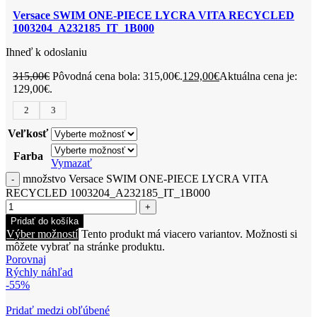
Versace SWIM ONE-PIECE LYCRA VITA RECYCLED
1003204_A232185_IT_1B000
Ihneď k odoslaniu
315,00
€
Pôvodná cena bola: 315,00€.
129,00
€
Aktuálna cena je:
129,00€.
2
3
Veľkosť
Farba
Vymazať
množstvo Versace SWIM ONE-PIECE LYCRA VITA
RECYCLED 1003204_A232185_IT_1B000
Pridať do košíka
Výber možností
Tento produkt má viacero variantov. Možnosti si
môžete vybrať na stránke produktu.
Porovnaj
Rýchly náhľad
-55%
Pridať medzi obľúbené