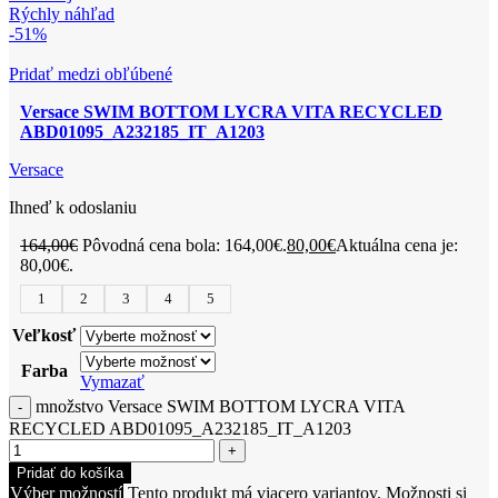
Rýchly náhľad
-51%
Pridať medzi obľúbené
Versace SWIM BOTTOM LYCRA VITA RECYCLED
ABD01095_A232185_IT_A1203
Versace
Ihneď k odoslaniu
164,00
€
Pôvodná cena bola: 164,00€.
80,00
€
Aktuálna cena je:
80,00€.
1
2
3
4
5
Veľkosť
Farba
Vymazať
množstvo Versace SWIM BOTTOM LYCRA VITA
RECYCLED ABD01095_A232185_IT_A1203
Pridať do košíka
Výber možností
Tento produkt má viacero variantov. Možnosti si