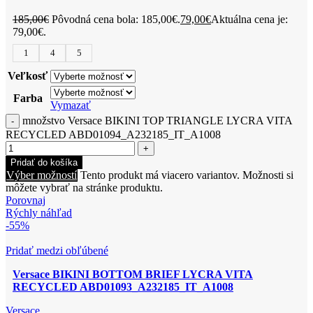
185,00
€
Pôvodná cena bola: 185,00€.
79,00
€
Aktuálna cena je:
79,00€.
1
4
5
Veľkosť
Farba
Vymazať
množstvo Versace BIKINI TOP TRIANGLE LYCRA VITA
RECYCLED ABD01094_A232185_IT_A1008
Pridať do košíka
Výber možností
Tento produkt má viacero variantov. Možnosti si
môžete vybrať na stránke produktu.
Porovnaj
Rýchly náhľad
-55%
Pridať medzi obľúbené
Versace BIKINI BOTTOM BRIEF LYCRA VITA
RECYCLED ABD01093_A232185_IT_A1008
Versace