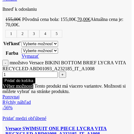
Ihneď k odoslaniu
155,00
€
Pôvodná cena bola: 155,00€.
70,00
€
Aktuálna cena je:
70,00€.
1
2
3
4
5
Veľkosť
Farba
Vymazať
množstvo Versace BIKINI BOTTOM BRIEF LYCRA VITA
RECYCLED ABD01093_A232185_IT_A1008
Pridať do košíka
Výber možností
Tento produkt má viacero variantov. Možnosti si
môžete vybrať na stránke produktu.
Porovnaj
Rýchly náhľad
-56%
Pridať medzi obľúbené
Versace SWIMSUIT ONE PIECE LYCRA VITA
RECYCLED ABD01098_A232185_IT_A1008