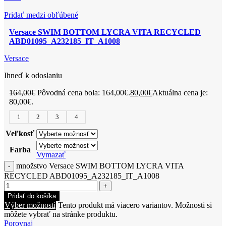
Pridať medzi obľúbené
Versace SWIM BOTTOM LYCRA VITA RECYCLED
ABD01095_A232185_IT_A1008
Versace
Ihneď k odoslaniu
164,00
€
Pôvodná cena bola: 164,00€.
80,00
€
Aktuálna cena je:
80,00€.
1
2
3
4
Veľkosť
Farba
Vymazať
množstvo Versace SWIM BOTTOM LYCRA VITA
RECYCLED ABD01095_A232185_IT_A1008
Pridať do košíka
Výber možností
Tento produkt má viacero variantov. Možnosti si
môžete vybrať na stránke produktu.
Porovnaj