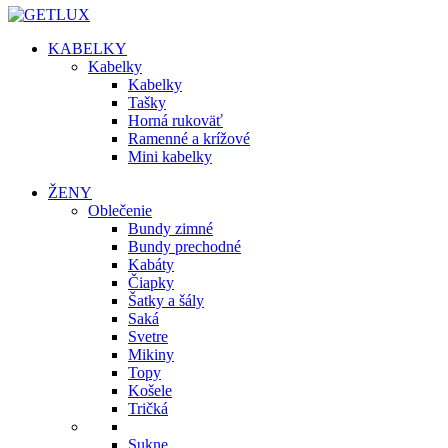
KABELKY
Kabelky
Kabelky
Tašky
Horná rukoväť
Ramenné a krížové
Mini kabelky
ŽENY
Oblečenie
Bundy zimné
Bundy prechodné
Kabáty
Čiapky
Šatky a šály
Saká
Svetre
Mikiny
Topy
Košele
Tričká
Sukne