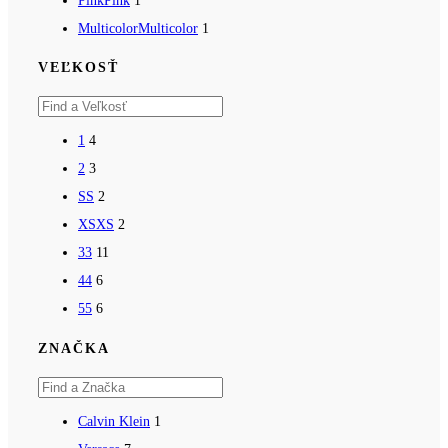
Pink
Pink
1
Multicolor
Multicolor
1
VEĽKOSŤ
1
4
2
3
S
S
2
XS
XS
2
3
3
11
4
4
6
5
5
6
ZNAČKA
Calvin Klein
1