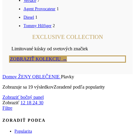
Versace
7
Agent Provocateur
1
Diesel
1
Tommy Hilfiger
2
EXCLUSIVE COLLECTION
Limitované kúsky od svetových značiek
ZOBRAZIŤ KOLEKCIU →
Domov
ŽENY
OBLEČENIE
Plavky
Zobrazuje sa 19 výsledkov
Zoradené podľa popularity
Zobraziť bočný panel
Zobraziť
12
18
24
30
Filtre
ZORADIŤ PODĽA
Popularita