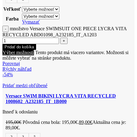
Veľkosť
Farba
Vymazať
množstvo Versace SWIMSUIT ONE PIECE LYCRA VITA
RECYCLED ABD01098_A232185_IT_A1203
Pridať do košíka
Výber možností
Tento produkt má viacero variantov. Možnosti si
môžete vybrať na stránke produktu.
Porovnaj
Rýchly náhľad
-54%
Pridať medzi obľúbené
Versace SWIM BIKINI LYCRA VITA RECYCLED
1008602_A232185_IT_1B000
Ihneď k odoslaniu
195,00
€
Pôvodná cena bola: 195,00€.
89,00
€
Aktuálna cena je:
89,00€.
2
3
5