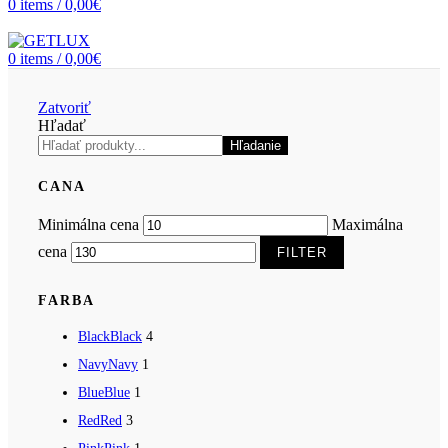
0
items
/
0,00
€
0
items
/
0,00
€
Zatvoriť
Hľadať
Hľadanie
CANA
Minimálna cena
Maximálna
cena
FILTER
FARBA
Black
Black
4
Navy
Navy
1
Blue
Blue
1
Red
Red
3