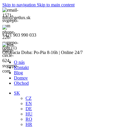
Skip to navigation
Skip to main content
info@getlux.sk
+421 903 990 033
Otváracia Doba: Po-Pia 8-16h | Online 24/7
O nás
Kontakt
Blog
Domov
Obchod
SK
CZ
EN
DE
HU
RO
HR