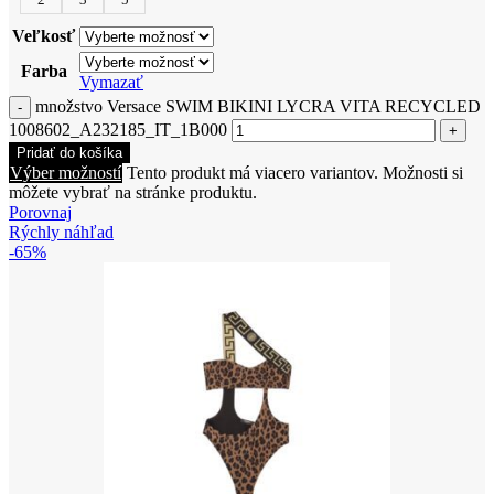
Veľkosť
Farba
Vymazať
množstvo Versace SWIM BIKINI LYCRA VITA RECYCLED
1008602_A232185_IT_1B000
Pridať do košíka
Výber možností
Tento produkt má viacero variantov. Možnosti si
môžete vybrať na stránke produktu.
Porovnaj
Rýchly náhľad
-65%