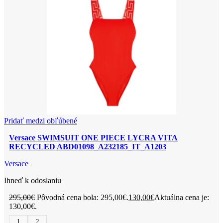
Pridať medzi obľúbené
Versace SWIMSUIT ONE PIECE LYCRA VITA
RECYCLED ABD01098_A232185_IT_A1203
Versace
Ihneď k odoslaniu
295,00
€
Pôvodná cena bola: 295,00€.
130,00
€
Aktuálna cena je:
130,00€.
1
2