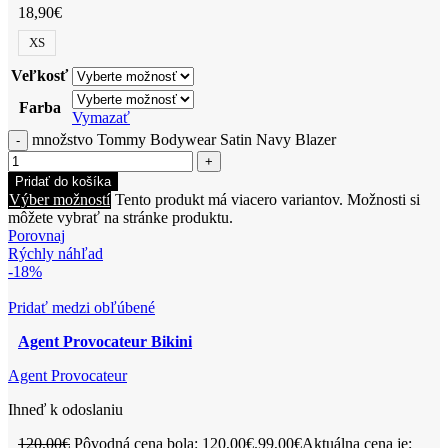
18,90
€
XS
Veľkosť
Farba
Vymazať
množstvo Tommy Bodywear Satin Navy Blazer
Pridať do košíka
Výber možností
Tento produkt má viacero variantov. Možnosti si
môžete vybrať na stránke produktu.
Porovnaj
Rýchly náhľad
-18%
Pridať medzi obľúbené
Agent Provocateur Bikini
Agent Provocateur
Ihneď k odoslaniu
120,00
€
Pôvodná cena bola: 120,00€.
99,00
€
Aktuálna cena je: