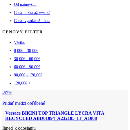
Od najnovších
Cena: nízka až vysoká
Cena: vysoká až nízka
CENOVÝ FILTER
Všetko
0,00
€
-
30,00
€
30,00
€
-
60,00
€
60,00
€
-
90,00
€
90,00
€
-
120,00
€
120,00
€
+
-57%
Pridať medzi obľúbené
Versace BIKINI TOP TRIANGLE LYCRA VITA
RECYCLED ABD01094_A232185_IT_A1008
Ihneď k odoslaniu