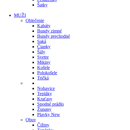
Šatky
MUŽI
Oblečenie
Kabáty
Bundy zimné
Bundy prechodné
Saká
Čiapky
Šály
Svetre
Mikiny
Košele
Polokošele
Tričká
Nohavice
Tepláky
Kraťasy
Spodné prádlo
Župany
Plavky
New
Obuv
Čižmy