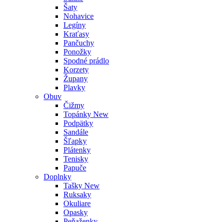
Šaty
Nohavice
Legíny
Kraťasy
Pančuchy
Ponožky
Spodné prádlo
Korzety
Župany
Plavky
Obuv
Čižmy
Topánky
New
Podpätky
Sandále
Šľapky
Plátenky
Tenisky
Papuče
Doplnky
Tašky
New
Ruksaky
Okuliare
Opasky
Peňaženky