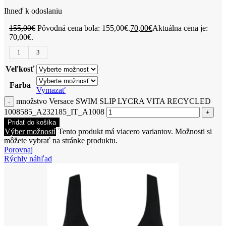
Ihneď k odoslaniu
155,00
€
Pôvodná cena bola: 155,00€.
70,00
€
Aktuálna cena je:
70,00€.
1
3
Veľkosť
Farba
Vymazať
množstvo Versace SWIM SLIP LYCRA VITA RECYCLED
1008585_A232185_IT_A1008
Pridať do košíka
Výber možností
Tento produkt má viacero variantov. Možnosti si
môžete vybrať na stránke produktu.
Porovnaj
Rýchly náhľad