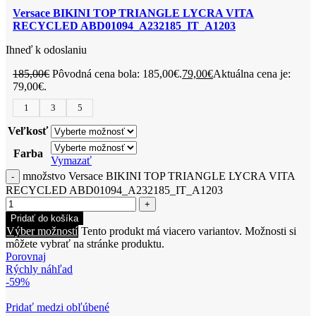
Versace BIKINI TOP TRIANGLE LYCRA VITA
RECYCLED ABD01094_A232185_IT_A1203
Ihneď k odoslaniu
185,00
€
Pôvodná cena bola: 185,00€.
79,00
€
Aktuálna cena je:
79,00€.
1
3
5
Veľkosť
Farba
Vymazať
množstvo Versace BIKINI TOP TRIANGLE LYCRA VITA
RECYCLED ABD01094_A232185_IT_A1203
Pridať do košíka
Výber možností
Tento produkt má viacero variantov. Možnosti si
môžete vybrať na stránke produktu.
Porovnaj
Rýchly náhľad
-59%
Pridať medzi obľúbené