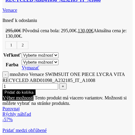
Versace
Ihneď k odoslaniu
295,00
€
Pôvodná cena bola: 295,00€.
130,00
€
Aktuálna cena je:
130,00€.
1
2
Veľkosť
Farba
Vymazať
množstvo Versace SWIMSUIT ONE PIECE LYCRA VITA
RECYCLED ABD01098_A232185_IT_A1008
Pridať do košíka
Výber možností
Tento produkt má viacero variantov. Možnosti si
môžete vybrať na stránke produktu.
Porovnaj
Rýchly náhľad
-57%
Pridať medzi obľúbené