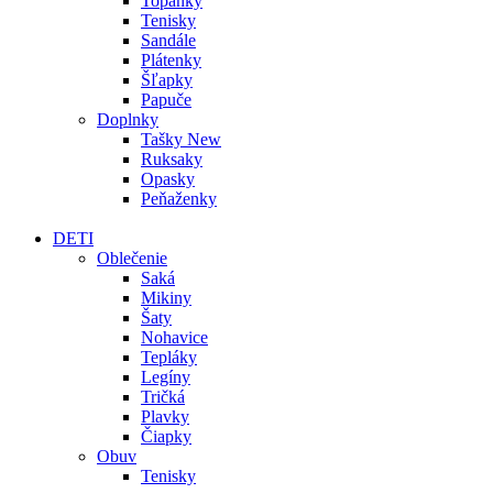
Topánky
Tenisky
Sandále
Plátenky
Šľapky
Papuče
Doplnky
Tašky
New
Ruksaky
Opasky
Peňaženky
DETI
Oblečenie
Saká
Mikiny
Šaty
Nohavice
Tepláky
Legíny
Tričká
Plavky
Čiapky
Obuv
Tenisky