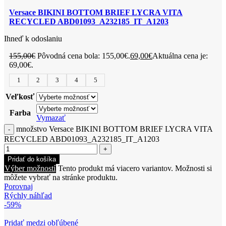
Versace BIKINI BOTTOM BRIEF LYCRA VITA
RECYCLED ABD01093_A232185_IT_A1203
Ihneď k odoslaniu
155,00
€
Pôvodná cena bola: 155,00€.
69,00
€
Aktuálna cena je:
69,00€.
1
2
3
4
5
Veľkosť
Farba
Vymazať
množstvo Versace BIKINI BOTTOM BRIEF LYCRA VITA
RECYCLED ABD01093_A232185_IT_A1203
Pridať do košíka
Výber možností
Tento produkt má viacero variantov. Možnosti si
môžete vybrať na stránke produktu.
Porovnaj
Rýchly náhľad
-59%
Pridať medzi obľúbené