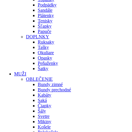
Podpädky
Sandále
Plátenky
Tenisky
Šľapky
Papuče
DOPLNKY
Ruksaky
Tašky
Okuliare
Opasky
Peňaženky
Šatky
MUŽI
OBLEČENIE
Bundy zimné
Bundy prechodné
Kabáty
Saká
Čiapky
Šály
Svetre
Mikiny
Košele