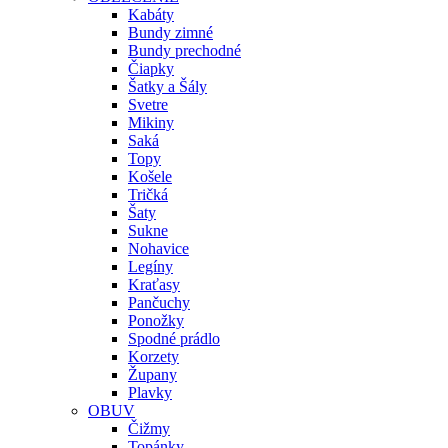
Kabáty
Bundy zimné
Bundy prechodné
Čiapky
Šatky a Šály
Svetre
Mikiny
Saká
Topy
Košele
Tričká
Šaty
Sukne
Nohavice
Legíny
Kraťasy
Pančuchy
Ponožky
Spodné prádlo
Korzety
Župany
Plavky
OBUV
Čižmy
Topánky