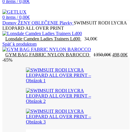
0
items
/
0,00
€
0
items
/
0,00
€
Domov
ŽENY
OBLEČENIE
Plavky
SWIMSUIT RODI LYCRA
LEOPARD ALL OVER PRINT
Lonsdale Camden Ladies Trainers Ld00
34,00
€
Späť k produktom
Pôvodná
Ak
GYM BAG FABRIC NYLON BAROCCO
1350,00
€
498,00
€
cena
ce
-65%
bola:
je:
1350,00€.
49