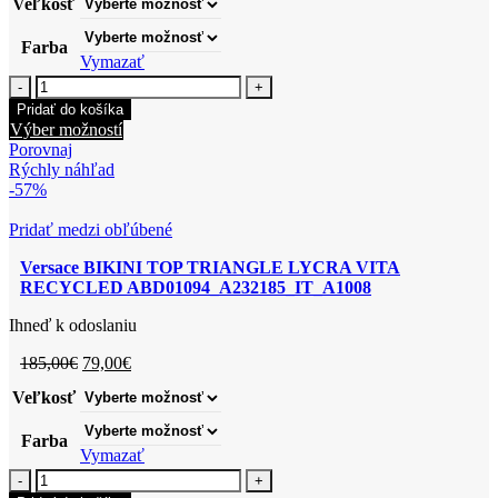
Veľkosť
bola:
je:
290,00€.
135,00€.
Farba
Vymazať
množstvo
Pool
Pridať do košíka
Slide
Tento
Výber možností
DSU5883_DGO9G
produkt
Porovnaj
má
Rýchly náhľad
viacero
-57%
variantov.
Možnosti
Pridať medzi obľúbené
si
Versace BIKINI TOP TRIANGLE LYCRA VITA
môžete
RECYCLED ABD01094_A232185_IT_A1008
vybrať
na
Ihneď k odoslaniu
stránke
produktu.
Pôvodná
Aktuálna
185,00
€
79,00
€
cena
cena
Veľkosť
bola:
je:
185,00€.
79,00€.
Farba
Vymazať
množstvo
Versace