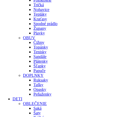
Polokošele
Tričká
Nohavice
Tepláky
Kraťasy
Spodné prádlo
Župany
Plavky
OBUV
Čižmy
Topánky
Tenisky
Sandále
Plátenky
Šľapky
Papuče
DOPLNKY
Ruksaky
Tašky
Opasky
Peňaženky
DETI
OBLEČENIE
Saká
Šaty