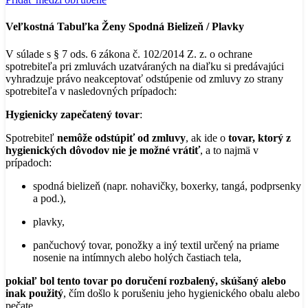
LEOPARD
ALL
Veľkostná Tabuľka Ženy Spodná Bielizeň / Plavky
OVER
PRINT
V súlade s § 7 ods. 6 zákona č. 102/2014 Z. z. o ochrane
spotrebiteľa pri zmluvách uzatváraných na diaľku si predávajúci
vyhradzuje právo neakceptovať odstúpenie od zmluvy zo strany
spotrebiteľa v nasledovných prípadoch:
Hygienicky zapečatený tovar
:
Spotrebiteľ
nemôže odstúpiť od zmluvy
, ak ide o
tovar, ktorý z
hygienických dôvodov nie je možné vrátiť
, a to najmä v
prípadoch:
spodná bielizeň (napr. nohavičky, boxerky, tangá, podprsenky
a pod.),
plavky,
pančuchový tovar, ponožky a iný textil určený na priame
nosenie na intímnych alebo holých častiach tela,
pokiaľ bol tento tovar po doručení rozbalený, skúšaný alebo
inak použitý
, čím došlo k porušeniu jeho hygienického obalu alebo
pečate.