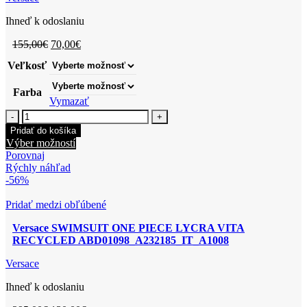
Ihneď k odoslaniu
Pôvodná
Aktuálna
155,00
€
70,00
€
cena
cena
Veľkosť
bola:
je:
155,00€.
70,00€.
Farba
Vymazať
množstvo
Versace
Pridať do košíka
BIKINI
Tento
Výber možností
BOTTOM
produkt
Porovnaj
BRIEF
má
Rýchly náhľad
LYCRA
viacero
-56%
VITA
variantov.
RECYCLED
Možnosti
Pridať medzi obľúbené
ABD01093_A232185_IT_A1008
si
Versace SWIMSUIT ONE PIECE LYCRA VITA
môžete
RECYCLED ABD01098_A232185_IT_A1008
vybrať
na
Versace
stránke
produktu.
Ihneď k odoslaniu