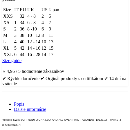
Size
IT
EU
UK
US
Japan
XXS
32
4 - 8
2
5
XS
1
34
6 - 8
4
7
S
2
36
8 -10
6
9
M
3
38
10 - 12
8
11
L
4
40
12 - 14
10
13
XL
5
42
14 - 16
12
15
XXL
6
44
16 - 28
14
17
Size guide
⭐ 4,95 / 5 hodnotenie zákazníkov
✔ Rýchle doručenie ✔ Orginál produkty s certifikátom ✔ 14 dní na
vrátenie
Popis
Ďalšie informácie
Versace SWIMSUIT RODI LYCRA LEOPARD ALL OVER
PRINT ABD01108_1A12319IT_5N440_3
8053609643279