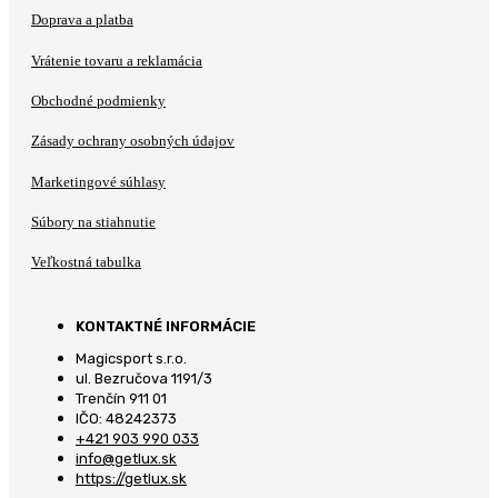
Doprava a platba
Vrátenie tovaru a reklamácia
Obchodné podmienky
Zásady ochrany osobných údajov
Marketingové súhlasy
Súbory na stiahnutie
Veľkostná tabulka
KONTAKTNÉ INFORMÁCIE
Magicsport s.r.o.
ul. Bezručova 1191/3
Trenčín 911 01
IČO: 48242373
+421 903 990 033
info@getlux.sk
https://getlux.sk