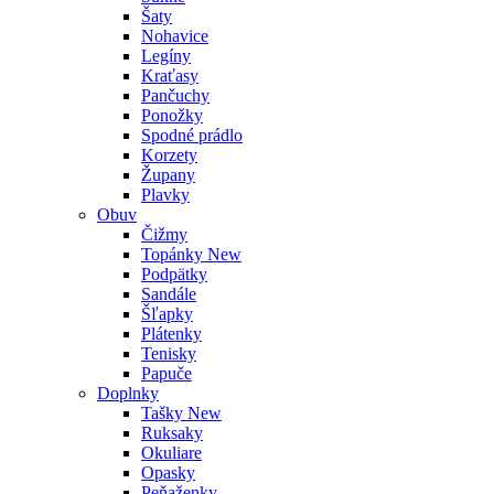
Šaty
Nohavice
Legíny
Kraťasy
Pančuchy
Ponožky
Spodné prádlo
Korzety
Župany
Plavky
Obuv
Čižmy
Topánky
New
Podpätky
Sandále
Šľapky
Plátenky
Tenisky
Papuče
Doplnky
Tašky
New
Ruksaky
Okuliare
Opasky
Peňaženky