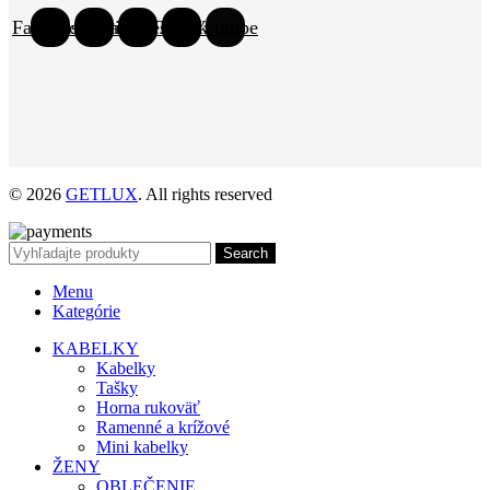
Facebook
Instagram
Pinterest
Tiktok
Youtube
© 2026
GETLUX
. All rights reserved
Search
Menu
Kategórie
KABELKY
Kabelky
Tašky
Horna rukoväť
Ramenné a krížové
Mini kabelky
ŽENY
OBLEČENIE