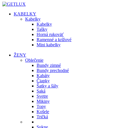
KABELKY
Kabelky
Kabelky
Tašky
Horná rukoväť
Ramenné a krížové
Mini kabelky
ŽENY
Oblečenie
Bundy zimné
Bundy prechodné
Kabáty
Čiapky
Šatky a šály
Saká
Svetre
Mikiny
Topy
Košele
Tričká
Sukne