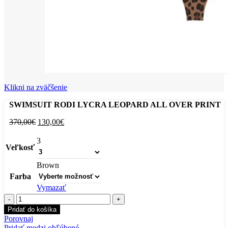
Klikni na zväčšenie
SWIMSUIT RODI LYCRA LEOPARD ALL OVER PRINT
Pôvodná
Aktuálna
370,00
€
130,00
€
cena
cena
bola:
je:
3
Veľkosť
370,00€.
130,00€.
Brown
Farba
Vymazať
množstvo
SWIMSUIT
Pridať do košíka
RODI
Porovnaj
LYCRA
Pridať medzi obľúbené