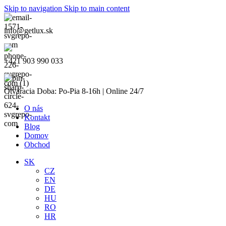
Skip to navigation
Skip to main content
info@getlux.sk
+421 903 990 033
Otváracia Doba: Po-Pia 8-16h | Online 24/7
O nás
Kontakt
Blog
Domov
Obchod
SK
CZ
EN
DE
HU
RO
HR