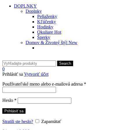
DOPLNKY
Doplnky
Peňaženky
Kľúčenky
Hodinky
Okuliare
Hot
Šperky
Domov & Životný štýl
New
Search
0
Prihlásiť sa
Vytvoriť účet
Povinné
Používateľské meno alebo e-mailová adresa
*
Povinné
Heslo
*
Prihlásiť sa
Stratili ste heslo?
Zapamätať