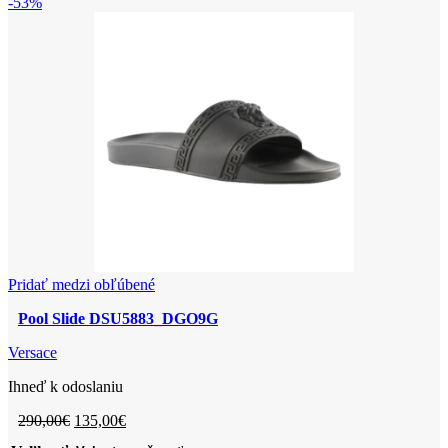
-53%
Pridať medzi obľúbené
Pool Slide DSU5883_DGO9G
Versace
Ihneď k odoslaniu
Pôvodná
Aktuálna
290,00
€
135,00
€
cena
cena