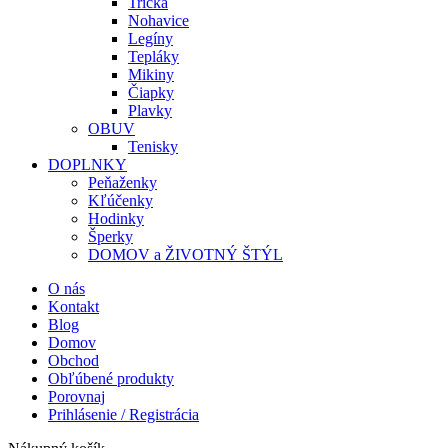
Tričká
Nohavice
Legíny
Tepláky
Mikiny
Čiapky
Plavky
OBUV
Tenisky
DOPLNKY
Peňaženky
Kľúčenky
Hodinky
Šperky
DOMOV a ŽIVOTNÝ ŠTÝL
O nás
Kontakt
Blog
Domov
Obchod
Obľúbené produkty
Porovnaj
Prihlásenie / Registrácia