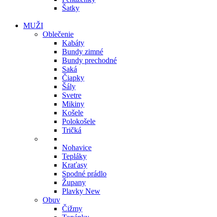
Šatky
MUŽI
Oblečenie
Kabáty
Bundy zimné
Bundy prechodné
Saká
Čiapky
Šály
Svetre
Mikiny
Košele
Polokošele
Tričká
Nohavice
Tepláky
Kraťasy
Spodné prádlo
Župany
Plavky
New
Obuv
Čižmy