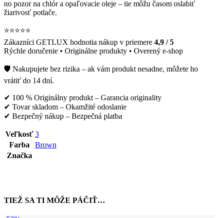
no pozor na chlór a opaľovacie oleje – tie môžu časom oslabiť
žiarivosť potlače.
⭐️⭐️⭐️⭐️⭐️
Zákazníci GETLUX hodnotia nákup v priemere
4,9 / 5
Rýchle doručenie • Originálne produkty • Overený e-shop
🛡️ Nakupujete bez rizika – ak vám produkt nesadne, môžete ho
vrátiť do 14 dní.
✔ 100 % Originálny produkt – Garancia originality
✔ Tovar skladom – Okamžité odoslanie
✔ Bezpečný nákup – Bezpečná platba
Veľkosť
3
Farba
Brown
Značka
TIEŽ SA TI MÔŽE PÁČIŤ…