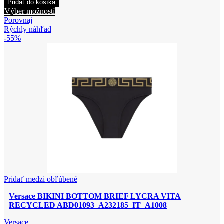
Pridať do košíka
BIKINI
Tento
Výber možností
TOP
produkt
Porovnaj
TRIANGLE
má
Rýchly náhľad
LYCRA
viacero
-55%
VITA
variantov.
RECYCLED
Možnosti
ABD01094_A232185_IT_A1008
si
môžete
vybrať
na
stránke
produktu.
Pridať medzi obľúbené
Versace BIKINI BOTTOM BRIEF LYCRA VITA
RECYCLED ABD01093_A232185_IT_A1008
Versace