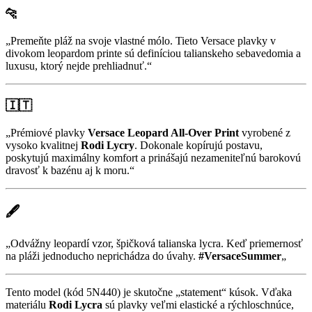
🐆
„Premeňte pláž na svoje vlastné mólo. Tieto Versace plavky v
divokom leopardom printe sú definíciou talianskeho sebavedomia a
luxusu, ktorý nejde prehliadnuť.“
🇮🇹
„Prémiové plavky
Versace Leopard All-Over Print
vyrobené z
vysoko kvalitnej
Rodi Lycry
. Dokonale kopírujú postavu,
poskytujú maximálny komfort a prinášajú nezameniteľnú barokovú
dravosť k bazénu aj k moru.“
🖋️
„Odvážny leopardí vzor, špičková talianska lycra. Keď priemernosť
na pláži jednoducho neprichádza do úvahy.
#VersaceSummer
„
Tento model (kód 5N440) je skutočne „statement“ kúsok. Vďaka
materiálu
Rodi Lycra
sú plavky veľmi elastické a rýchloschnúce,