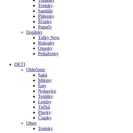
Topánky
Tenisky
Sandále
Plátenky
Šľapky
Papuče
Doplnky
Tašky
New
Ruksaky
Opasky
Peňaženky
DETI
Oblečenie
Saká
Mikiny
Šaty
Nohavice
Tepláky
Legíny
Tričká
Plavky
Čiapky
Obuv
Tenisky