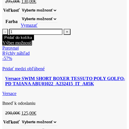
Pôvodná
Aktuálna
295,00
€
130,00
€
cena
cena
Veľkosť
bola:
je:
295,00€.
130,00€.
Farba
Vymazať
množstvo
Versace
Pridať do košíka
SWIMSUIT
Tento
Výber možností
ONE
produkt
Porovnaj
PIECE
má
Rýchly náhľad
LYCRA
viacero
-57%
VITA
variantov.
RECYCLED
Možnosti
Pridať medzi obľúbené
ABD01098_A232185_IT_A1008
si
Versace SWIM SHORT BOXER TESSUTO POLY GOLFO-
môžete
PD TAIANA ABU01022_A232415_IT_A85K
vybrať
na
Versace
stránke
produktu.
Ihneď k odoslaniu
Pôvodná
Aktuálna
290,00
€
125,00
€
cena
cena
Veľkosť
bola:
je:
290,00€.
125,00€.