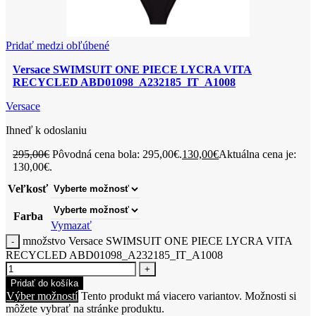
Pridať medzi obľúbené
Versace SWIMSUIT ONE PIECE LYCRA VITA
RECYCLED ABD01098_A232185_IT_A1008
Versace
Ihneď k odoslaniu
295,00
€
Pôvodná cena bola: 295,00€.
130,00
€
Aktuálna cena je:
130,00€.
Veľkosť
Farba
Vymazať
množstvo Versace SWIMSUIT ONE PIECE LYCRA VITA
RECYCLED ABD01098_A232185_IT_A1008
Pridať do košíka
Výber možností
Tento produkt má viacero variantov. Možnosti si
môžete vybrať na stránke produktu.