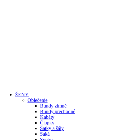
ŽENY
Oblečenie
Bundy zimné
Bundy prechodné
Kabáty
Čiapky
Šatky a šály
Saká
Svetre