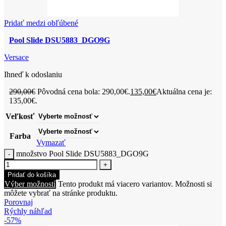
Pridať medzi obľúbené
Pool Slide DSU5883_DGO9G
Versace
Ihneď k odoslaniu
290,00
€
Pôvodná cena bola: 290,00€.
135,00
€
Aktuálna cena je:
135,00€.
Veľkosť
Farba
Vymazať
množstvo Pool Slide DSU5883_DGO9G
Pridať do košíka
Výber možností
Tento produkt má viacero variantov. Možnosti si
môžete vybrať na stránke produktu.
Porovnaj
Rýchly náhľad
-57%