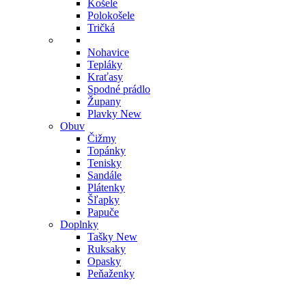
Košele
Polokošele
Tričká
Nohavice
Tepláky
Kraťasy
Spodné prádlo
Župany
Plavky
New
Obuv
Čižmy
Topánky
Tenisky
Sandále
Plátenky
Šľapky
Papuče
Doplnky
Tašky
New
Ruksaky
Opasky
Peňaženky