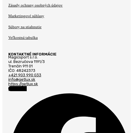
Zásady ochrany osobných údajov
Marketingové súhlasy
Súbory na stiahnutie
Veľkostná tabulka
KONTAKTNÉ INFORMÁCIE
Magicsport s.r.o.
ul. Bezručova 1191/3
Trenčín 911 01
IČO: 48242373
+421 903 990 033
info@getlux.sk
https://getlux.sk
Facebook