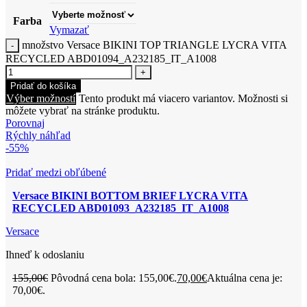
Farba
Vymazať
množstvo Versace BIKINI TOP TRIANGLE LYCRA VITA
RECYCLED ABD01094_A232185_IT_A1008
Pridať do košíka
Výber možností
Tento produkt má viacero variantov. Možnosti si
môžete vybrať na stránke produktu.
Porovnaj
Rýchly náhľad
-55%
Pridať medzi obľúbené
Versace BIKINI BOTTOM BRIEF LYCRA VITA
RECYCLED ABD01093_A232185_IT_A1008
Versace
Ihneď k odoslaniu
155,00
€
Pôvodná cena bola: 155,00€.
70,00
€
Aktuálna cena je:
70,00€.