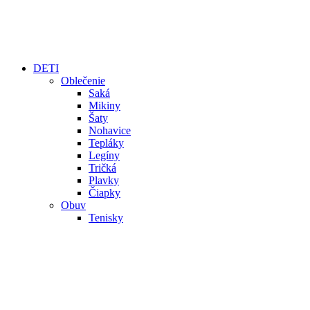
DETI
Oblečenie
Saká
Mikiny
Šaty
Nohavice
Tepláky
Legíny
Tričká
Plavky
Čiapky
Obuv
Tenisky