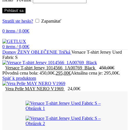
Prihlásiť sa
Stratili ste heslo?
Zapamätať
0
items
/
0,00
€
0
items
/
0,00
€
Domov
ŽENY
OBLEČENIE
Tričká
Versace T-shirt Jersey Used
Fabric S
Versace T-shirt Jersey 1014566_1A00769_Black
450,00
€
Pôvodná cena bola: 450,00€.
295,00
€
Aktuálna cena je: 295,00€.
Späť k produktom
Vera Pelle MAY NERO V1969
24,00
€