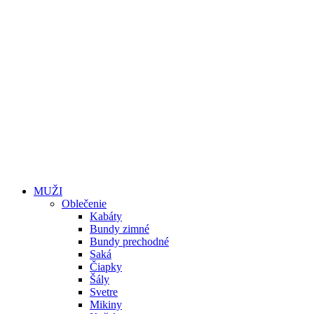
MUŽI
Oblečenie
Kabáty
Bundy zimné
Bundy prechodné
Saká
Čiapky
Šály
Svetre
Mikiny