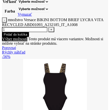
Veľkosť
Farba
Vymazať
množstvo Versace BIKINI BOTTOM BRIEF LYCRA VITA
RECYCLED ABD01093_A232185_IT_A1008
Pridať do košíka
Výber možností
Tento produkt má viacero variantov. Možnosti si
môžete vybrať na stránke produktu.
Porovnaj
Rýchly náhľad
-56%