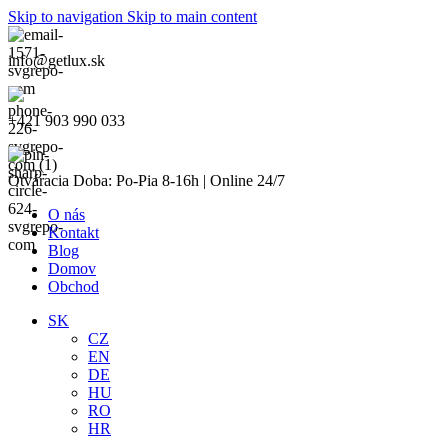
Skip to navigation
Skip to main content
info@getlux.sk
+421 903 990 033
Otváracia Doba: Po-Pia 8-16h | Online 24/7
O nás
Kontakt
Blog
Domov
Obchod
SK
CZ
EN
DE
HU
RO
HR