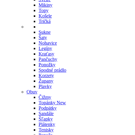
Mikiny
Topy
Košele
Tričká
Sukne
Šaty
Nohavice
Legíny
Kraťasy
Pančuchy
Ponožky
Spodné prádlo
Korzety
Župany
Plavky
Obuv
Čižmy
Topánky
New
Podpätky
Sandále
Šľapky
Plátenky
Tenisky