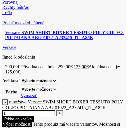
Porovnaj
Rýchly náhľad
-57%
Pridať medzi obľúbené
Versace SWIM SHORT BOXER TESSUTO POLY GOLFO-
PD TAIANA ABU01022_A232415_IT_A85K
Versace
Ihneď k odoslaniu
290,00
€
Pôvodná cena bola: 290,00€.
125,00
€
Aktuálna cena je:
125,00€.
Veľkosť
Farba
Vymazať
množstvo Versace SWIM SHORT BOXER TESSUTO POLY
GOLFO-PD TAIANA ABU01022_A232415_IT_A85K
Pridať do košíka
Výber možností
Tento produkt má viacero variantov. Možnosti si