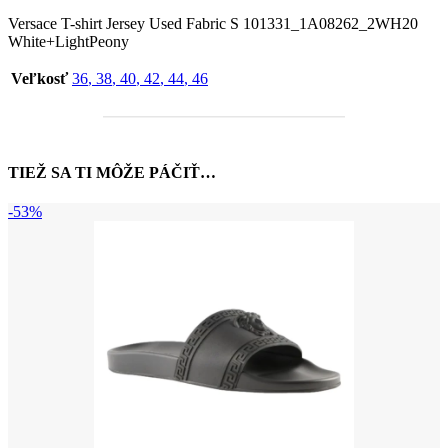
Versace T-shirt Jersey Used Fabric S 101331_1A08262_2WH20
White+LightPeony
Veľkosť
36
,
38
,
40
,
42
,
44
,
46
TIEŽ SA TI MÔŽE PÁČIŤ…
-53%