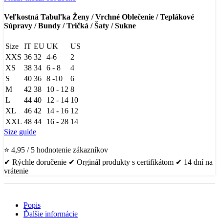
Veľkostná Tabuľka Ženy / Vrchné Oblečenie / Teplákové
Súpravy / Bundy / Tričká / Šaty / Sukne
Size
IT
EU
UK
US
XXS
36
32
4-6
2
XS
38
34
6 - 8
4
S
40
36
8 -10
6
M
42
38
10 - 12
8
L
44
40
12 - 14
10
XL
46
42
14 - 16
12
XXL
48
44
16 - 28
14
Size guide
⭐ 4,95 / 5 hodnotenie zákazníkov
✔ Rýchle doručenie ✔ Orginál produkty s certifikátom ✔ 14 dní na
vrátenie
Popis
Ďalšie informácie