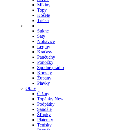
Mikiny
Topy
Košele
Tričká
Sukne
Šaty
Nohavice
Legíny
Kraťasy
Pančuchy
Ponožky
Spodné prádlo
Korzety
Župany
Plavky
Obuv
Čižmy
Topánky
New
Podpätky
Sandále
Šľapky
Plátenky
Tenisky