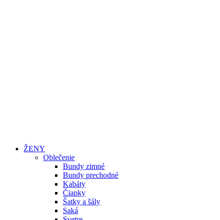
ŽENY
Oblečenie
Bundy zimné
Bundy prechodné
Kabáty
Čiapky
Šatky a šály
Saká
Svetre