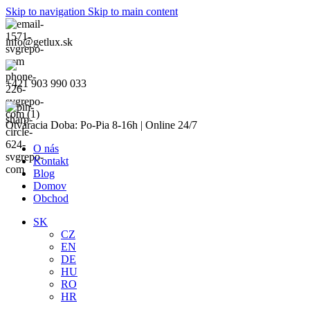
Skip to navigation
Skip to main content
info@getlux.sk
+421 903 990 033
Otváracia Doba: Po-Pia 8-16h | Online 24/7
O nás
Kontakt
Blog
Domov
Obchod
SK
CZ
EN
DE
HU
RO
HR