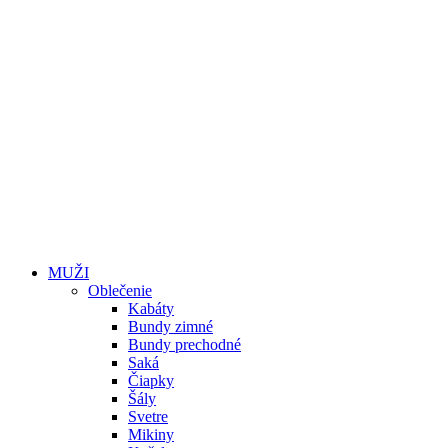
MUŽI
Oblečenie
Kabáty
Bundy zimné
Bundy prechodné
Saká
Čiapky
Šály
Svetre
Mikiny