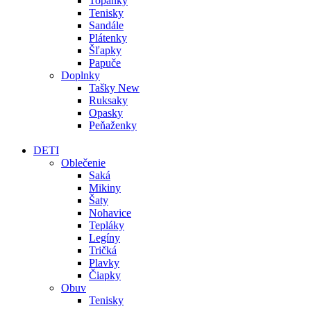
Topánky
Tenisky
Sandále
Plátenky
Šľapky
Papuče
Doplnky
Tašky
New
Ruksaky
Opasky
Peňaženky
DETI
Oblečenie
Saká
Mikiny
Šaty
Nohavice
Tepláky
Legíny
Tričká
Plavky
Čiapky
Obuv
Tenisky