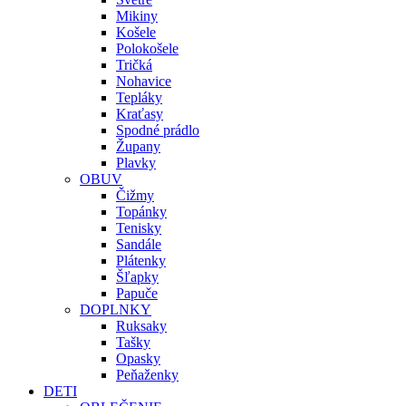
Mikiny
Košele
Polokošele
Tričká
Nohavice
Tepláky
Kraťasy
Spodné prádlo
Župany
Plavky
OBUV
Čižmy
Topánky
Tenisky
Sandále
Plátenky
Šľapky
Papuče
DOPLNKY
Ruksaky
Tašky
Opasky
Peňaženky
DETI