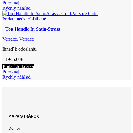
In
produkt
Porovnaj
Rubber
má
Rýchly náhľad
viacero
variantov.
Pridať medzi obľúbené
Možnosti
Top Handle In Satin-Strass
si
môžete
Versace
,
Versace
vybrať
na
Ihneď k odoslaniu
stránke
produktu.
1945,00
€
Pridať do košíka
Porovnaj
Rýchly náhľad
MAPA STRÁNOK
Domov