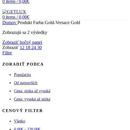
0
items
/
0,00
€
0
items
/
0,00
€
Domov
Produkt Farba
Gold-Versace Gold
Zoradené
Zobrazujú sa 2 výsledky
podľa
Zobraziť bočný panel
popularity
Zobraziť
12
18
24
30
Filtre
ZORADIŤ PODĽA
Popularita
Od najnovších
Cena: nízka až vysoká
Cena: vysoká až nízka
CENOVÝ FILTER
Všetko
0,00
€
-
220,00
€