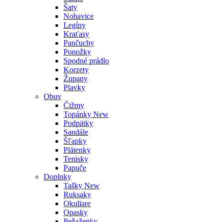
Šaty
Nohavice
Legíny
Kraťasy
Pančuchy
Ponožky
Spodné prádlo
Korzety
Župany
Plavky
Obuv
Čižmy
Topánky
New
Podpätky
Sandále
Šľapky
Plátenky
Tenisky
Papuče
Doplnky
Tašky
New
Ruksaky
Okuliare
Opasky
Peňaženky