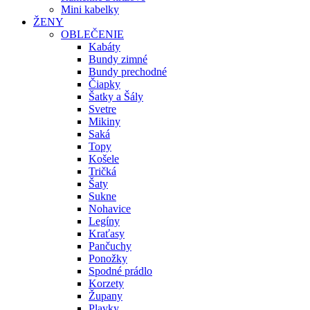
Mini kabelky
ŽENY
OBLEČENIE
Kabáty
Bundy zimné
Bundy prechodné
Čiapky
Šatky a Šály
Svetre
Mikiny
Saká
Topy
Košele
Tričká
Šaty
Sukne
Nohavice
Legíny
Kraťasy
Pančuchy
Ponožky
Spodné prádlo
Korzety
Župany
Plavky