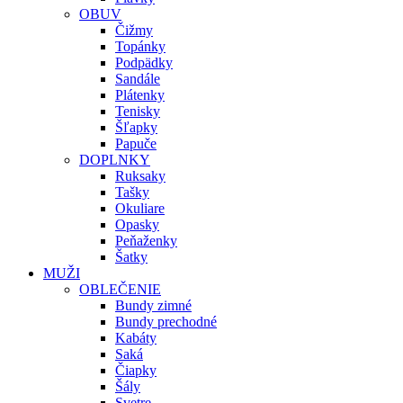
OBUV
Čižmy
Topánky
Podpädky
Sandále
Plátenky
Tenisky
Šľapky
Papuče
DOPLNKY
Ruksaky
Tašky
Okuliare
Opasky
Peňaženky
Šatky
MUŽI
OBLEČENIE
Bundy zimné
Bundy prechodné
Kabáty
Saká
Čiapky
Šály
Svetre