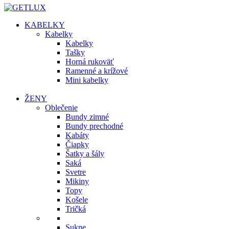
KABELKY
Kabelky
Kabelky
Tašky
Horná rukoväť
Ramenné a krížové
Mini kabelky
ŽENY
Oblečenie
Bundy zimné
Bundy prechodné
Kabáty
Čiapky
Šatky a šály
Saká
Svetre
Mikiny
Topy
Košele
Tričká
Sukne