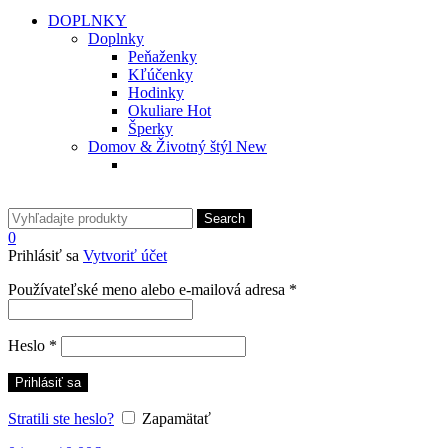
DOPLNKY
Doplnky
Peňaženky
Kľúčenky
Hodinky
Okuliare
Hot
Šperky
Domov & Životný štýl
New
Search
0
Prihlásiť sa
Vytvoriť účet
Povinné
Používateľské meno alebo e-mailová adresa
*
Povinné
Heslo
*
Prihlásiť sa
Stratili ste heslo?
Zapamätať