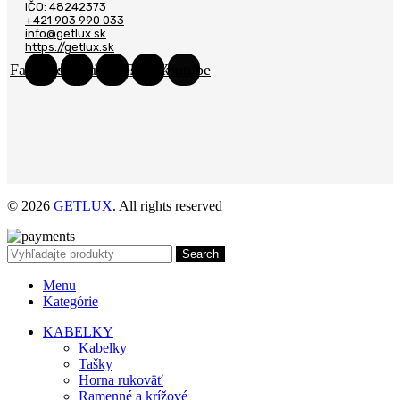
IČO: 48242373
+421 903 990 033
info@getlux.sk
https://getlux.sk
Facebook
Instagram
Pinterest
Tiktok
Youtube
© 2026
GETLUX
. All rights reserved
Search
Menu
Kategórie
KABELKY
Kabelky
Tašky
Horna rukoväť
Ramenné a krížové