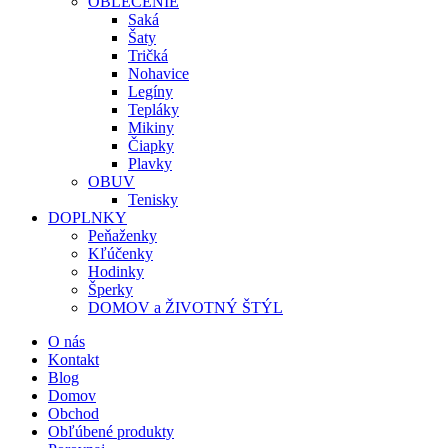
OBLEČENIE
Saká
Šaty
Tričká
Nohavice
Legíny
Tepláky
Mikiny
Čiapky
Plavky
OBUV
Tenisky
DOPLNKY
Peňaženky
Kľúčenky
Hodinky
Šperky
DOMOV a ŽIVOTNÝ ŠTÝL
O nás
Kontakt
Blog
Domov
Obchod
Obľúbené produkty