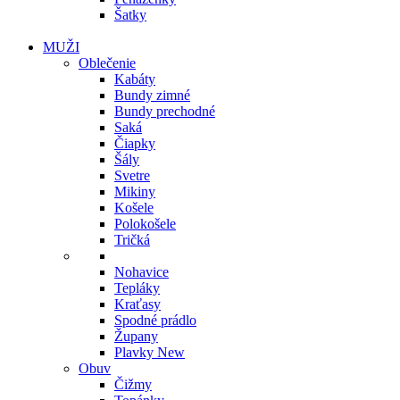
Šatky
MUŽI
Oblečenie
Kabáty
Bundy zimné
Bundy prechodné
Saká
Čiapky
Šály
Svetre
Mikiny
Košele
Polokošele
Tričká
Nohavice
Tepláky
Kraťasy
Spodné prádlo
Župany
Plavky
New
Obuv
Čižmy