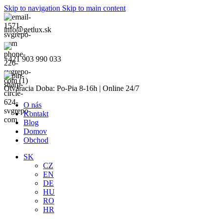
Skip to navigation
Skip to main content
info@getlux.sk
+421 903 990 033
Otváracia Doba: Po-Pia 8-16h | Online 24/7
O nás
Kontakt
Blog
Domov
Obchod
SK
CZ
EN
DE
HU
RO
HR