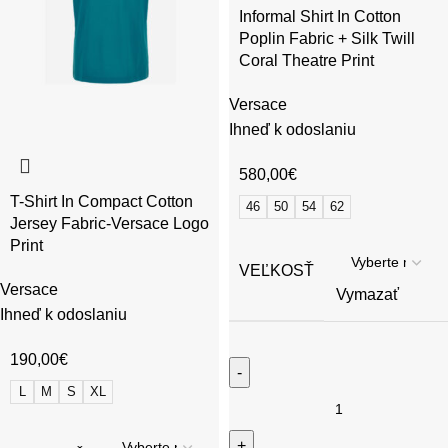
Informal Shirt In Cotton
Poplin Fabric + Silk Twill
Coral Theatre Print
Versace
Ihneď k odoslaniu
580,00
€
T-Shirt In Compact Cotton
46
50
54
62
Jersey Fabric-Versace Logo
Print
VEĽKOSŤ
Versace
Vymazať
Ihneď k odoslaniu
190,00
€
L
M
S
XL