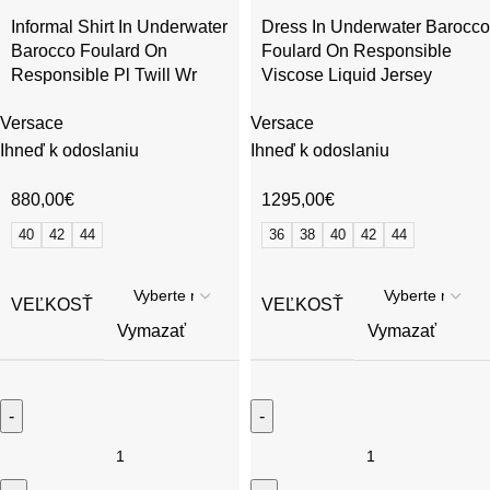
Informal Shirt In Underwater
Dress In Underwater Barocco
Barocco Foulard On
Foulard On Responsible
Responsible Pl Twill Wr
Viscose Liquid Jersey
Versace
Versace
Ihneď k odoslaniu
Ihneď k odoslaniu
880,00
€
1295,00
€
40
42
44
36
38
40
42
44
VEĽKOSŤ
VEĽKOSŤ
Vymazať
Vymazať