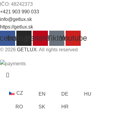
IČO: 48242373
+421 903 990 033
info@getlux.sk
https://getlux.sk
cebook
Instagram
Pinterest
Tiktok
Youtube
© 2026
GETLUX
. All rights reserved
CZ
EN
DE
HU
RO
SK
HR