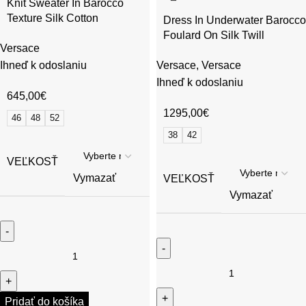
Knit Sweater In Barocco
Texture Silk Cotton
Dress In Underwater Barocco
Foulard On Silk Twill
Versace
Ihneď k odoslaniu
Versace
,
Versace
Ihneď k odoslaniu
645,00
€
1295,00
€
46
48
52
38
42
VEĽKOSŤ
Vymazať
VEĽKOSŤ
Vymazať
Pridať do košíka