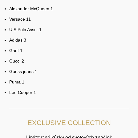
Alexander McQueen
1
Versace
11
U.S.Polo Assn.
1
Adidas
3
Gant
1
Gucci
2
Guess jeans
1
Puma
1
Lee Cooper
1
EXCLUSIVE COLLECTION
Limitované kúsky od svetových značiek