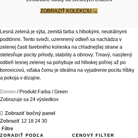
ZOBRAZIŤ KOLEKCIU →
Lesná zelená je sýta, zemitá farba s hlbokými, neutrálnymi
podtónmi. Tento svieži, uzemnený odtieň sa nachádza v
zelenej časti farebného kolieska na chladnejšej strane a
stelesňuje pocity prírody, stability a obnovy. Tmavý, nasýtený
odtieň lesnej zelenej sa pohybuje od hlbokej poľnej až po
borovicovú, vďaka čomu je ideálna na vyjadrenie pocitu hĺbky
a pokoja v dizajne.
Domov
Produkt Farba
Green
Zobrazuje sa 24 výsledkov
Zobraziť bočný panel
Zobraziť
12
18
24
30
Filtre
ZORADIŤ PODĽA
CENOVÝ FILTER