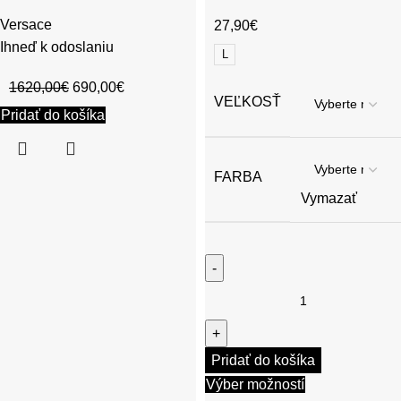
Versace
27,90
€
Ihneď k odoslaniu
L
1620,00
€
690,00
€
VEĽKOSŤ
Pridať do košíka
FARBA
Vymazať
Pridať do košíka
Výber možností