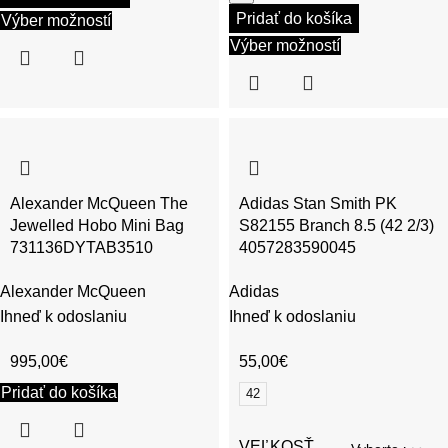
Pridať do košíka
Výber možností
Výber možností
Alexander McQueen The
Adidas Stan Smith PK
Jewelled Hobo Mini Bag
S82155 Branch 8.5 (42 2/3)
731136DYTAB3510
4057283590045
Alexander McQueen
Adidas
Ihneď k odoslaniu
Ihneď k odoslaniu
995,00
€
55,00
€
Pridať do košíka
42
VEĽKOSŤ