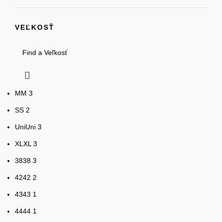
VEĽKOSŤ
M
M
3
S
S
2
Uni
Uni
3
XL
XL
3
38
38
3
42
42
2
43
43
1
44
44
1