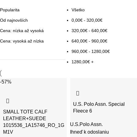
Popularita
Všetko
Od najnovších
0,00
€
-
320,00
€
Cena: nízka až vysoká
320,00
€
-
640,00
€
Cena: vysoká až nízka
640,00
€
-
960,00
€
960,00
€
-
1280,00
€
1280,00
€
+
-57%
U.S. Polo Assn. Special
Fleece 6
SMALL TOTE CALF
LEATHER+SUEDE
U.S.Polo Assn.
1015536_1A15746_RO_1G
M1V
Ihneď k odoslaniu