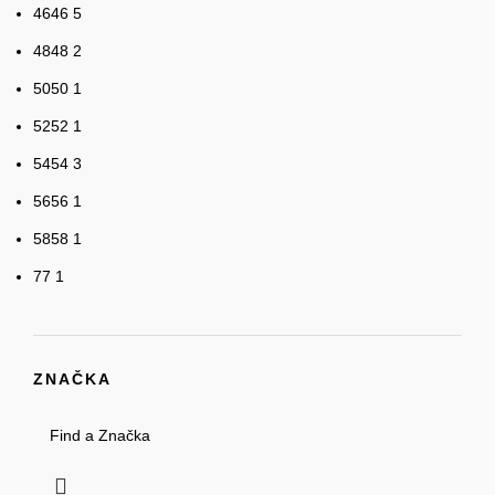
46
46
5
48
48
2
50
50
1
52
52
1
54
54
3
56
56
1
58
58
1
7
7
1
ZNAČKA