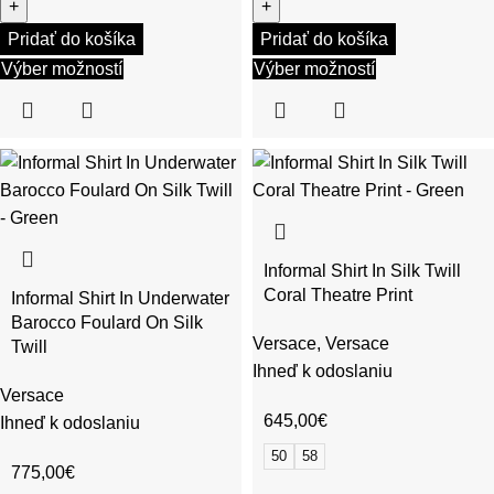
Pridať do košíka
Pridať do košíka
Výber možností
Výber možností
Informal Shirt In Silk Twill
Coral Theatre Print
Informal Shirt In Underwater
Barocco Foulard On Silk
Versace
,
Versace
Twill
Ihneď k odoslaniu
Versace
645,00
€
Ihneď k odoslaniu
50
58
775,00
€