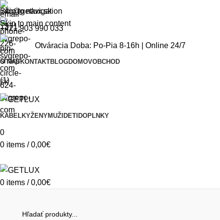
Skip to navigation
info@getlux.sk
Skip to main content
+421 903 990 033
Otváracia Doba: Po-Pia 8-16h | Online 24/7
O NÁS
KONTAKT
BLOG
DOMOV
OBCHOD
SK
KABELKY
ŽENY
MUŽI
DETI
DOPLNKY
0
0
items
/
0,00
€
0
items
/
0,00
€