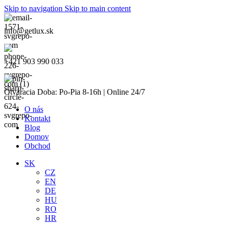
Skip to navigation
Skip to main content
info@getlux.sk
+421 903 990 033
Otváracia Doba: Po-Pia 8-16h | Online 24/7
O nás
Kontakt
Blog
Domov
Obchod
SK
CZ
EN
DE
HU
RO
HR