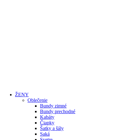
ŽENY
Oblečenie
Bundy zimné
Bundy prechodné
Kabáty
Čiapky
Šatky a šály
Saká
Svetre