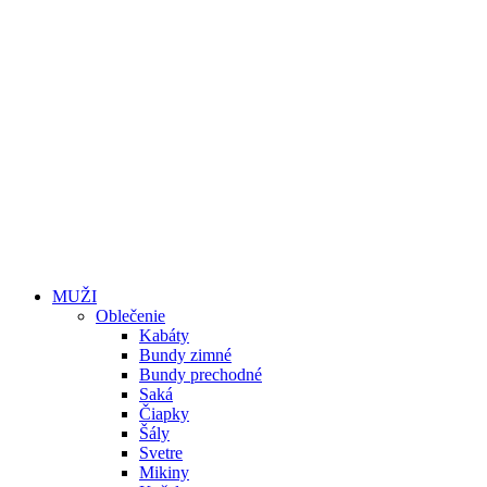
MUŽI
Oblečenie
Kabáty
Bundy zimné
Bundy prechodné
Saká
Čiapky
Šály
Svetre
Mikiny