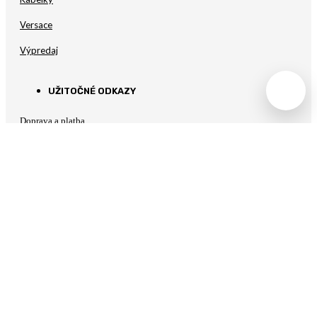
Versace
Výpredaj
UŽITOČNÉ ODKAZY
Doprava a platba
Vrátenie tovaru a reklamácia
Obchodné podmienky
Zásady ochrany osobných údajov
Marketingové súhlasy
Súbory na stiahnutie
Veľkostná tabulka
KONTAKTNÉ INFORMÁCIE