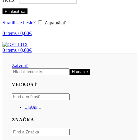
Prihlásiť sa
Stratili ste heslo?
Zapamätať
0
items
/
0,00
€
0
items
/
0,00
€
Zatvoriť
Hľadať
Hľadanie
VEĽKOSŤ
Uni
Uni
1
ZNAČKA