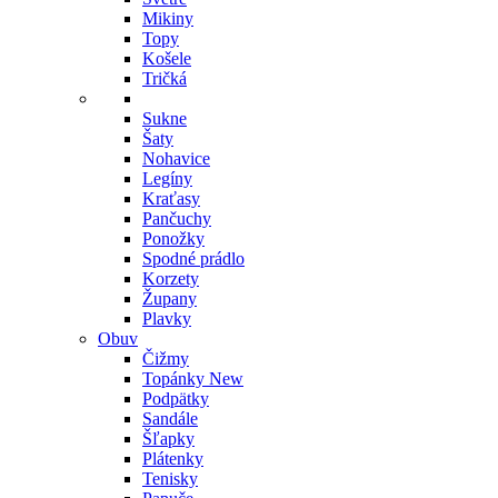
Mikiny
Topy
Košele
Tričká
Sukne
Šaty
Nohavice
Legíny
Kraťasy
Pančuchy
Ponožky
Spodné prádlo
Korzety
Župany
Plavky
Obuv
Čižmy
Topánky
New
Podpätky
Sandále
Šľapky
Plátenky
Tenisky