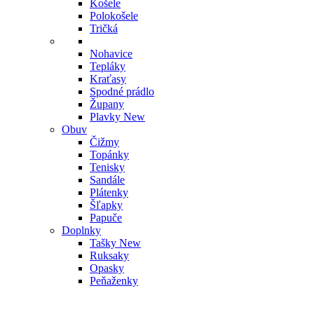
Košele
Polokošele
Tričká
Nohavice
Tepláky
Kraťasy
Spodné prádlo
Župany
Plavky
New
Obuv
Čižmy
Topánky
Tenisky
Sandále
Plátenky
Šľapky
Papuče
Doplnky
Tašky
New
Ruksaky
Opasky
Peňaženky