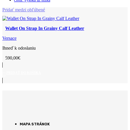
Cena: vysoká až nízka
Pridať medzi obľúbené
Wallet On Strap In Grainy Calf Leather
Versace
Ihneď k odoslaniu
590,00
€
PRIDAŤ DO KOŠÍKA
MAPA STRÁNOK