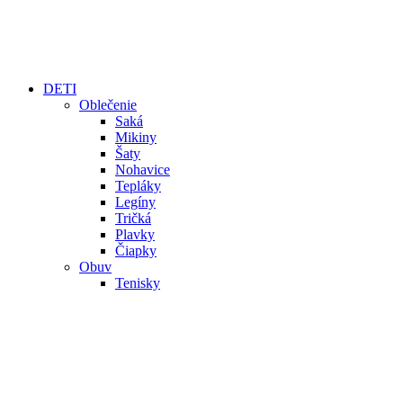
DETI
Oblečenie
Saká
Mikiny
Šaty
Nohavice
Tepláky
Legíny
Tričká
Plavky
Čiapky
Obuv
Tenisky