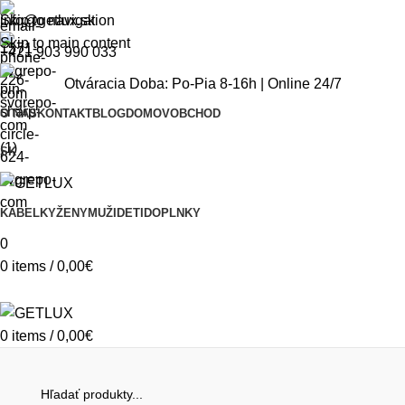
Skip to navigation
info@getlux.sk
Skip to main content
+421 903 990 033
Otváracia Doba: Po-Pia 8-16h | Online 24/7
O NÁS
KONTAKT
BLOG
DOMOV
OBCHOD
SK
KABELKY
ŽENY
MUŽI
DETI
DOPLNKY
0
0
items
/
0,00
€
0
items
/
0,00
€