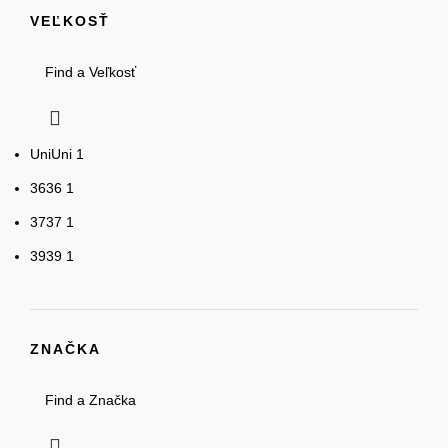
VEĽKOSŤ
Uni
Uni
1
36
36
1
37
37
1
39
39
1
ZNAČKA