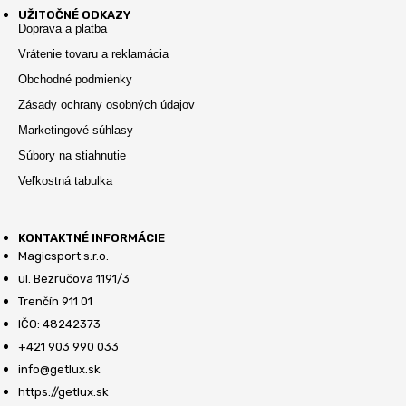
UŽITOČNÉ ODKAZY
Doprava a platba
Vrátenie tovaru a reklamácia
Obchodné podmienky
Zásady ochrany osobných údajov
Marketingové súhlasy
Súbory na stiahnutie
Veľkostná tabulka
KONTAKTNÉ INFORMÁCIE
Magicsport s.r.o.
ul. Bezručova 1191/3
Trenčín 911 01
IČO: 48242373
+421 903 990 033
info@getlux.sk
https://getlux.sk