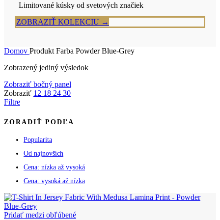
Limitované kúsky od svetových značiek
ZOBRAZIŤ KOLEKCIU →
Domov
Produkt Farba
Powder Blue-Grey
Zobrazený jediný výsledok
Zobraziť bočný panel
Zobraziť
12
18
24
30
Filtre
ZORADIŤ PODĽA
Popularita
Od najnovších
Cena: nízka až vysoká
Cena: vysoká až nízka
Pridať medzi obľúbené