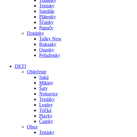
Topánky
Tenisky
Sandále
Plátenky
Šľapky
Papuče
Doplnky
Tašky
New
Ruksaky
Opasky
Peňaženky
DETI
Oblečenie
Saká
Mikiny
Šaty
Nohavice
Tepláky
Legíny
Tričká
Plavky
Čiapky
Obuv
Tenisky