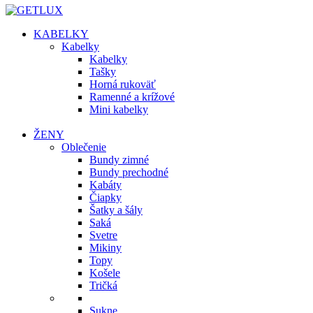
KABELKY
Kabelky
Kabelky
Tašky
Horná rukoväť
Ramenné a krížové
Mini kabelky
ŽENY
Oblečenie
Bundy zimné
Bundy prechodné
Kabáty
Čiapky
Šatky a šály
Saká
Svetre
Mikiny
Topy
Košele
Tričká
Sukne