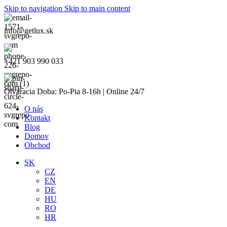
Skip to navigation
Skip to main content
info@getlux.sk
+421 903 990 033
Otváracia Doba: Po-Pia 8-16h | Online 24/7
O nás
Kontakt
Blog
Domov
Obchod
SK
CZ
EN
DE
HU
RO
HR