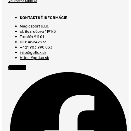
Veľkostná tabulka
KONTAKTNÉ INFORMÁCIE
Magicsport s.r.o.
ul. Bezručova 1191/3
Trenčín 911 01
IČO: 48242373
+421 903 990 033
info@getlux.sk
https://getlux.sk
Facebook