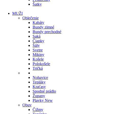
Šatky
MUŽI
Oblečenie
Kabáty
Bundy zimné
Bundy prechodné
Saká
Čiapky
Šály
Svetre
Mikiny
Košele
Polokošele
Tričká
Nohavice
Tepláky
Kraťasy
Spodné prádlo
Župany
Plavky
New
Obuv
Čižmy