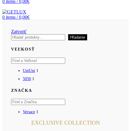
0
items
/
0,00
€
0
items
/
0,00
€
Zatvoriť
Hľadať
Hľadanie
VEĽKOSŤ
Uni
Uni
1
50
50
1
ZNAČKA
Versace
1
EXCLUSIVE COLLECTION