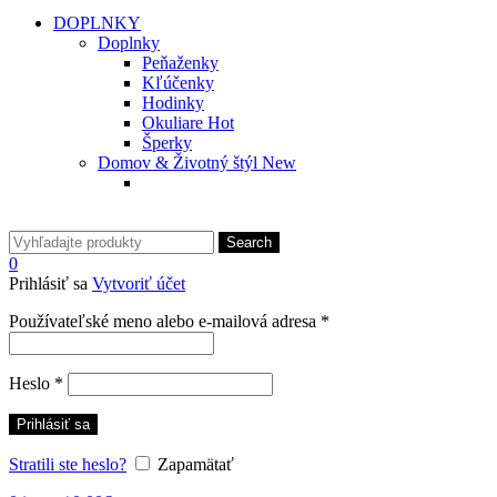
DOPLNKY
Doplnky
Peňaženky
Kľúčenky
Hodinky
Okuliare
Hot
Šperky
Domov & Životný štýl
New
Search
0
Prihlásiť sa
Vytvoriť účet
Povinné
Používateľské meno alebo e-mailová adresa
*
Povinné
Heslo
*
Prihlásiť sa
Stratili ste heslo?
Zapamätať