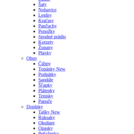
Šaty
Nohavice
Legíny
Kraťasy
Pančuchy
Ponožky
Spodné prádlo
Korzety
Župany
Plavky
Obuv
Čižmy
Topánky
New
Podpätky
Sandále
Šľapky
Plátenky
Tenisky
Papuče
Doplnky
Tašky
New
Ruksaky
Okuliare
Opasky
Peňaženky