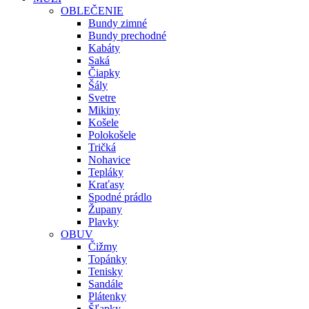
OBLEČENIE
Bundy zimné
Bundy prechodné
Kabáty
Saká
Čiapky
Šály
Svetre
Mikiny
Košele
Polokošele
Tričká
Nohavice
Tepláky
Kraťasy
Spodné prádlo
Župany
Plavky
OBUV
Čižmy
Topánky
Tenisky
Sandále
Plátenky
Šľapky