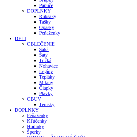
Papuče
DOPLNKY
Ruksaky
Tašky
Opasky
Peňaženky
DETI
OBLEČENIE
Saká
Šaty
Tričká
Nohavice
Legíny
Tepláky
Mikiny
Čiapky
Plavky
OBUV
Tenisky
DOPLNKY
Peňaženky
Kľúčenky
Hodinky
Šperky