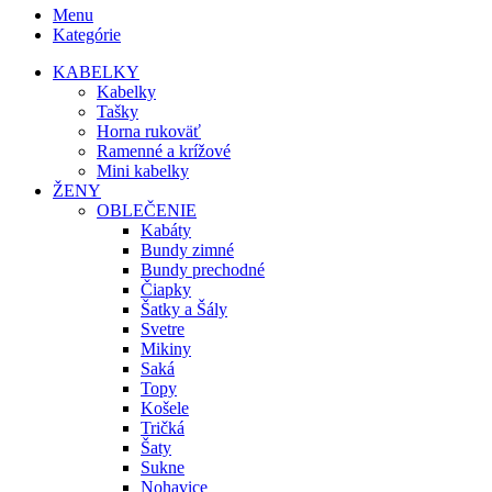
Menu
Kategórie
KABELKY
Kabelky
Tašky
Horna rukoväť
Ramenné a krížové
Mini kabelky
ŽENY
OBLEČENIE
Kabáty
Bundy zimné
Bundy prechodné
Čiapky
Šatky a Šály
Svetre
Mikiny
Saká
Topy
Košele
Tričká
Šaty
Sukne
Nohavice