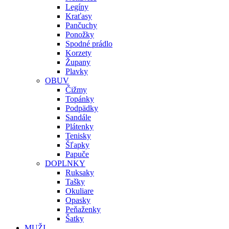
Legíny
Kraťasy
Pančuchy
Ponožky
Spodné prádlo
Korzety
Župany
Plavky
OBUV
Čižmy
Topánky
Podpädky
Sandále
Plátenky
Tenisky
Šľapky
Papuče
DOPLNKY
Ruksaky
Tašky
Okuliare
Opasky
Peňaženky
Šatky
MUŽI