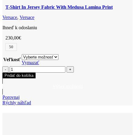
T-Shirt In Jersey Fabric With Medusa Lamina Print
Versace
,
Versace
Ihneď k odoslaniu
230,00
€
50
Veľkosť
Vymazať
množstvo
T-
Pridať do košíka
Shirt
In
Výber možností
Jersey
Tento
Fabric
produkt
Porovnaj
With
má
Rýchly náhľad
Medusa
viacero
Lamina
variantov.
Print
Možnosti
si
môžete
vybrať