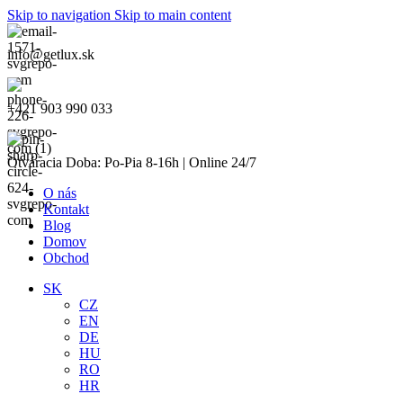
Skip to navigation
Skip to main content
info@getlux.sk
+421 903 990 033
Otváracia Doba: Po-Pia 8-16h | Online 24/7
O nás
Kontakt
Blog
Domov
Obchod
SK
CZ
EN
DE
HU
RO
HR