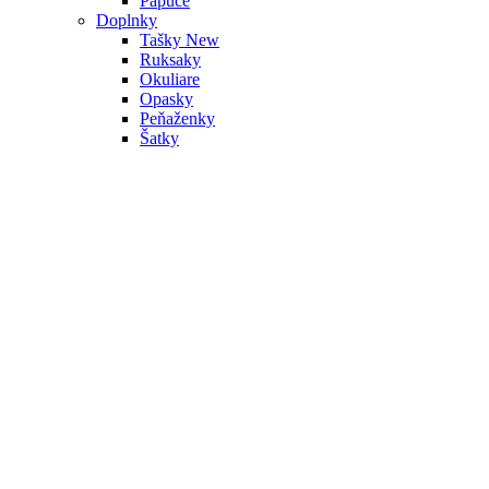
Papuče
Doplnky
Tašky
New
Ruksaky
Okuliare
Opasky
Peňaženky
Šatky