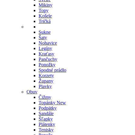
Mikiny
Topy
Košele
Tričká
Sukne
Šaty
Nohavice
Legíny
Kraťasy
Pančuchy
Ponožky
Spodné prádlo
Korzety
Župany
Plavky
Obuv
Čižmy
Topánky
New
Podpätky
Sandále
Šľapky
Plátenky
Tenisky