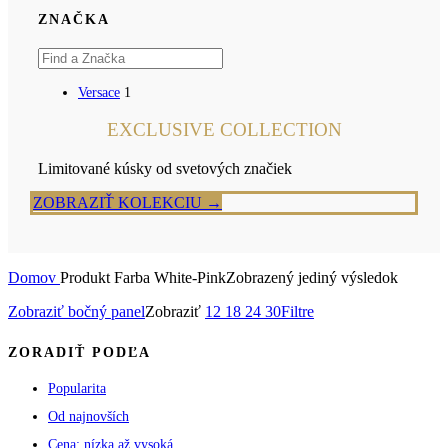
ZNAČKA
Versace
1
EXCLUSIVE COLLECTION
Limitované kúsky od svetových značiek
ZOBRAZIŤ KOLEKCIU →
Domov
Produkt Farba
White-Pink
Zobrazený jediný výsledok
Zobraziť bočný panel
Zobraziť
12
18
24
30
Filtre
ZORADIŤ PODĽA
Popularita
Od najnovších
Cena: nízka až vysoká