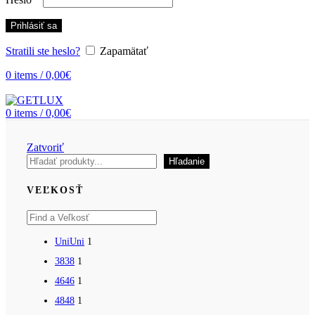
Prihlásiť sa
Stratili ste heslo?
Zapamätať
0
items
/
0,00
€
0
items
/
0,00
€
Zatvoriť
Hľadať
Hľadanie
VEĽKOSŤ
Uni
Uni
1
38
38
1
46
46
1
48
48
1