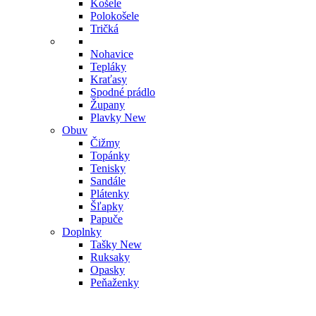
Košele
Polokošele
Tričká
Nohavice
Tepláky
Kraťasy
Spodné prádlo
Župany
Plavky
New
Obuv
Čižmy
Topánky
Tenisky
Sandále
Plátenky
Šľapky
Papuče
Doplnky
Tašky
New
Ruksaky
Opasky
Peňaženky