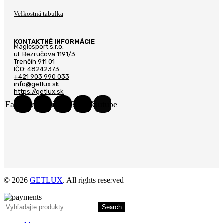
Veľkostná tabulka
KONTAKTNÉ INFORMÁCIE
Magicsport s.r.o.
ul. Bezručova 1191/3
Trenčín 911 01
IČO: 48242373
+421 903 990 033
info@getlux.sk
https://getlux.sk
Facebook
Instagram
Pinterest
Tiktok
Youtube
© 2026
GETLUX
. All rights reserved
Search