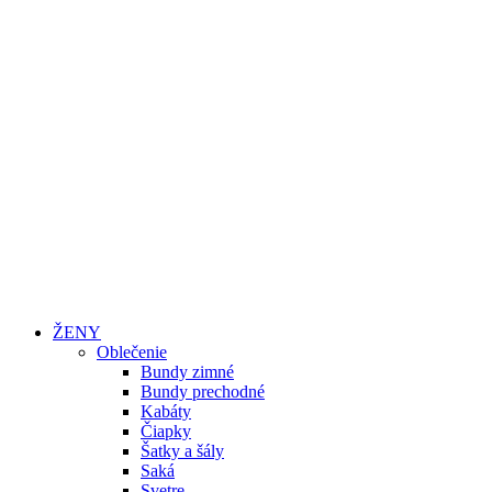
ŽENY
Oblečenie
Bundy zimné
Bundy prechodné
Kabáty
Čiapky
Šatky a šály
Saká
Svetre