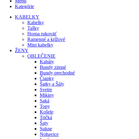
Menu
Kategórie
KABELKY
Kabelky
Tašky
Horna rukoväť
Ramenné a krížové
Mini kabelky
ŽENY
OBLEČENIE
Kabáty
Bundy zimné
Bundy prechodné
Čiapky
Šatky a Šály
Svetre
Mikiny
Saká
Topy
Košele
Tričká
Šaty
Sukne
Nohavice