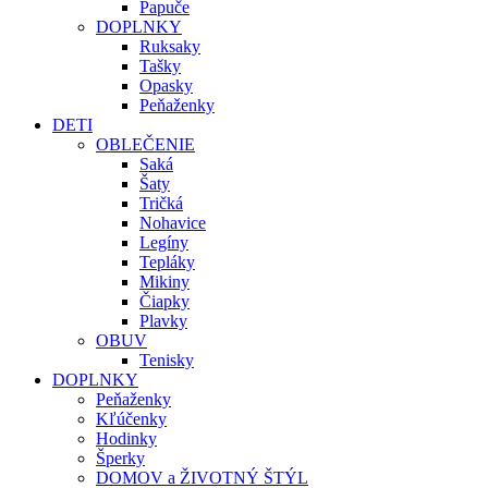
Papuče
DOPLNKY
Ruksaky
Tašky
Opasky
Peňaženky
DETI
OBLEČENIE
Saká
Šaty
Tričká
Nohavice
Legíny
Tepláky
Mikiny
Čiapky
Plavky
OBUV
Tenisky
DOPLNKY
Peňaženky
Kľúčenky
Hodinky
Šperky
DOMOV a ŽIVOTNÝ ŠTÝL