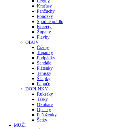
Legíny
Kraťasy
Pančuchy
Ponožky
Spodné prádlo
Korzety
Župany
Plavky
OBUV
Čižmy
Topánky
Podpädky
Sandále
Plátenky
Tenisky
Šľapky
Papuče
DOPLNKY
Ruksaky
Tašky
Okuliare
Opasky
Peňaženky
Šatky
MUŽI