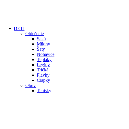
DETI
Oblečenie
Saká
Mikiny
Šaty
Nohavice
Tepláky
Legíny
Tričká
Plavky
Čiapky
Obuv
Tenisky