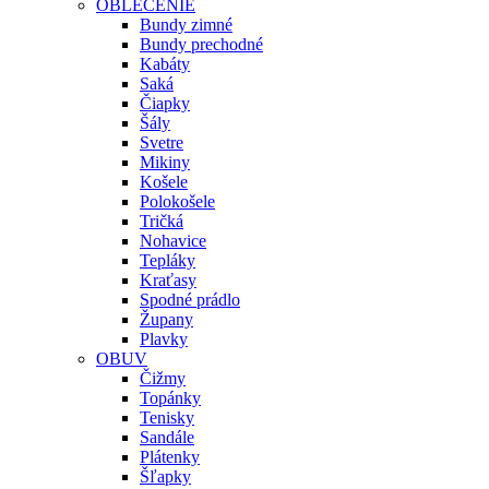
OBLEČENIE
Bundy zimné
Bundy prechodné
Kabáty
Saká
Čiapky
Šály
Svetre
Mikiny
Košele
Polokošele
Tričká
Nohavice
Tepláky
Kraťasy
Spodné prádlo
Župany
Plavky
OBUV
Čižmy
Topánky
Tenisky
Sandále
Plátenky
Šľapky