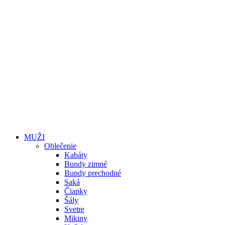
MUŽI
Oblečenie
Kabáty
Bundy zimné
Bundy prechodné
Saká
Čiapky
Šály
Svetre
Mikiny