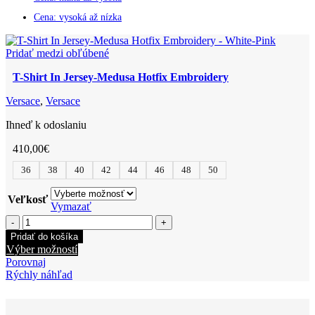
Cena: vysoká až nízka
Pridať medzi obľúbené
T-Shirt In Jersey-Medusa Hotfix Embroidery
Versace
,
Versace
Ihneď k odoslaniu
410,00
€
36
38
40
42
44
46
48
50
Veľkosť
Vymazať
množstvo
T-
Pridať do košíka
Shirt
Tento
Výber možností
In
produkt
Porovnaj
Jersey-
má
Rýchly náhľad
Medusa
viacero
Hotfix
variantov.
Embroidery
Možnosti