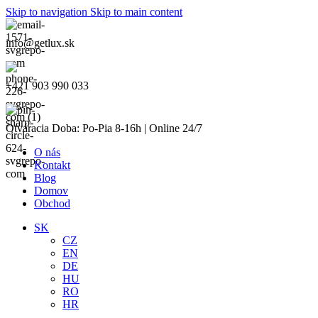
Skip to navigation
Skip to main content
info@getlux.sk
+421 903 990 033
Otváracia Doba: Po-Pia 8-16h | Online 24/7
O nás
Kontakt
Blog
Domov
Obchod
SK
CZ
EN
DE
HU
RO
HR