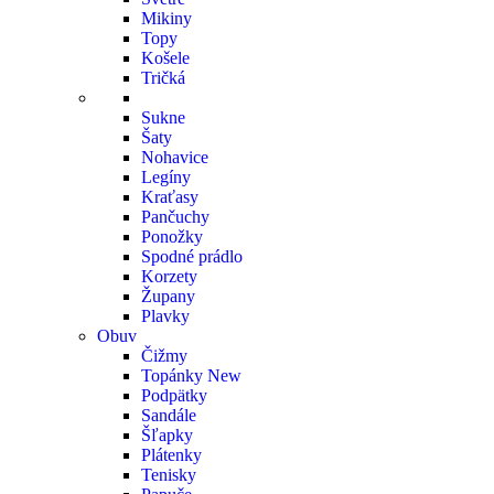
Mikiny
Topy
Košele
Tričká
Sukne
Šaty
Nohavice
Legíny
Kraťasy
Pančuchy
Ponožky
Spodné prádlo
Korzety
Župany
Plavky
Obuv
Čižmy
Topánky
New
Podpätky
Sandále
Šľapky
Plátenky
Tenisky