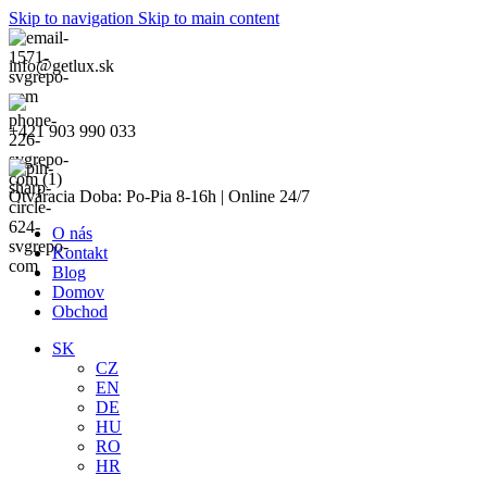
Skip to navigation
Skip to main content
info@getlux.sk
+421 903 990 033
Otváracia Doba: Po-Pia 8-16h | Online 24/7
O nás
Kontakt
Blog
Domov
Obchod
SK
CZ
EN
DE
HU
RO
HR