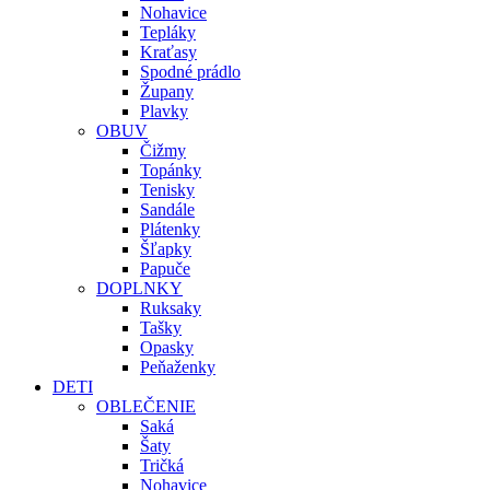
Nohavice
Tepláky
Kraťasy
Spodné prádlo
Župany
Plavky
OBUV
Čižmy
Topánky
Tenisky
Sandále
Plátenky
Šľapky
Papuče
DOPLNKY
Ruksaky
Tašky
Opasky
Peňaženky
DETI
OBLEČENIE
Saká
Šaty
Tričká
Nohavice