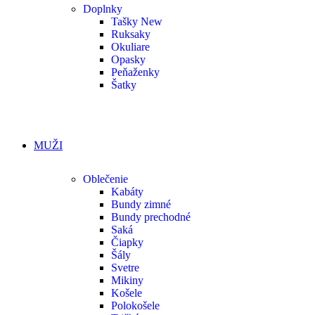
Doplnky
Tašky
New
Ruksaky
Okuliare
Opasky
Peňaženky
Šatky
MUŽI
Oblečenie
Kabáty
Bundy zimné
Bundy prechodné
Saká
Čiapky
Šály
Svetre
Mikiny
Košele
Polokošele