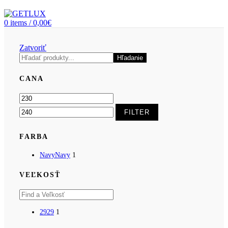
0
items
/
0,00
€
Zatvoriť
Hľadanie
CANA
FILTER
FARBA
Navy
Navy
1
VEĽKOSŤ
29
29
1