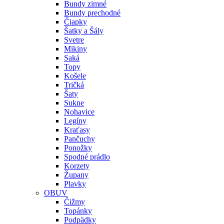
Bundy zimné
Bundy prechodné
Čiapky
Šatky a Šály
Svetre
Mikiny
Saká
Topy
Košele
Tričká
Šaty
Sukne
Nohavice
Legíny
Kraťasy
Pančuchy
Ponožky
Spodné prádlo
Korzety
Župany
Plavky
OBUV
Čižmy
Topánky
Podpädky