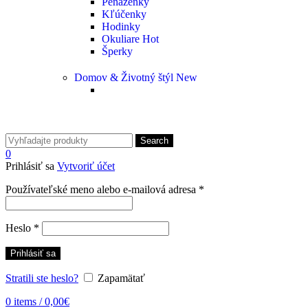
Peňaženky
Kľúčenky
Hodinky
Okuliare
Hot
Šperky
Domov & Životný štýl
New
Search
0
Prihlásiť sa
Vytvoriť účet
Používateľské meno alebo e-mailová adresa
*
Heslo
*
Prihlásiť sa
Stratili ste heslo?
Zapamätať
0
items
/
0,00
€