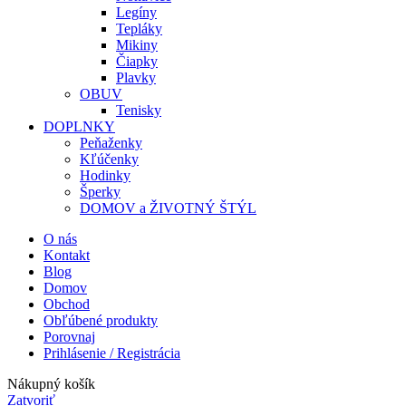
Legíny
Tepláky
Mikiny
Čiapky
Plavky
OBUV
Tenisky
DOPLNKY
Peňaženky
Kľúčenky
Hodinky
Šperky
DOMOV a ŽIVOTNÝ ŠTÝL
O nás
Kontakt
Blog
Domov
Obchod
Obľúbené produkty
Porovnaj
Prihlásenie / Registrácia
Nákupný košík
Zatvoriť