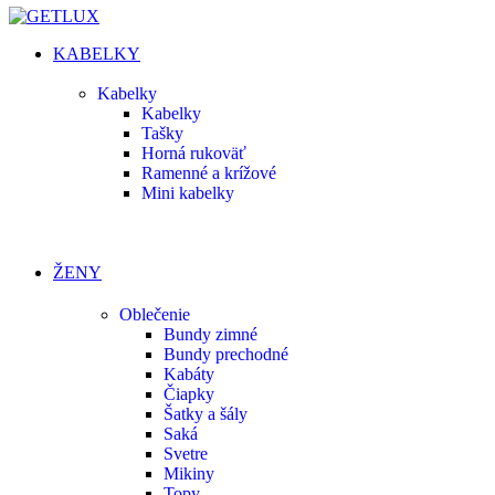
KABELKY
Kabelky
Kabelky
Tašky
Horná rukoväť
Ramenné a krížové
Mini kabelky
ŽENY
Oblečenie
Bundy zimné
Bundy prechodné
Kabáty
Čiapky
Šatky a šály
Saká
Svetre
Mikiny
Topy