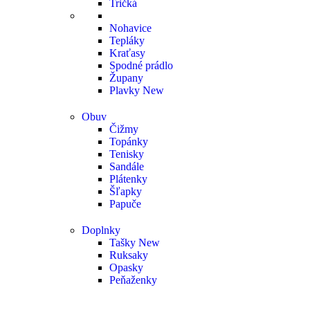
Tričká
Nohavice
Tepláky
Kraťasy
Spodné prádlo
Župany
Plavky
New
Obuv
Čižmy
Topánky
Tenisky
Sandále
Plátenky
Šľapky
Papuče
Doplnky
Tašky
New
Ruksaky
Opasky
Peňaženky