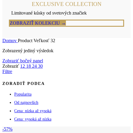
EXCLUSIVE COLLECTION
Limitované kúsky od svetových značiek
ZOBRAZIŤ KOLEKCIU →
Domov
Product Veľkosť
32
Zobrazený jediný výsledok
Zobraziť bočný panel
Zobraziť
12
18
24
30
Filtre
ZORADIŤ PODĽA
Popularita
Od najnovších
Cena: nízka až vysoká
Cena: vysoká až nízka
-57%