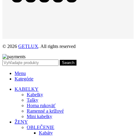
© 2026
GETLUX
. All rights reserved
Search
Menu
Kategórie
KABELKY
Kabelky
Tašky
Horna rukoväť
Ramenné a krížové
Mini kabelky
ŽENY
OBLEČENIE
Kabáty