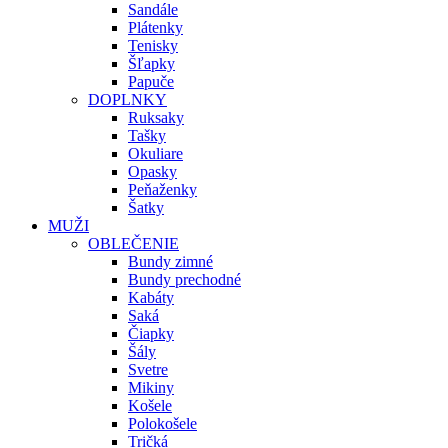
Sandále
Plátenky
Tenisky
Šľapky
Papuče
DOPLNKY
Ruksaky
Tašky
Okuliare
Opasky
Peňaženky
Šatky
MUŽI
OBLEČENIE
Bundy zimné
Bundy prechodné
Kabáty
Saká
Čiapky
Šály
Svetre
Mikiny
Košele
Polokošele
Tričká