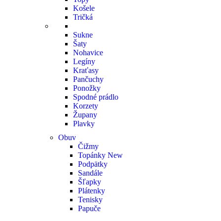
Košele
Tričká
Sukne
Šaty
Nohavice
Legíny
Kraťasy
Pančuchy
Ponožky
Spodné prádlo
Korzety
Župany
Plavky
Obuv
Čižmy
Topánky
New
Podpätky
Sandále
Šľapky
Plátenky
Tenisky
Papuče