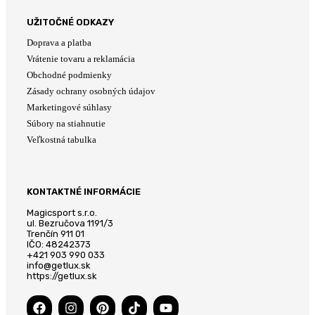
UŽITOČNÉ ODKAZY
Doprava a platba
Vrátenie tovaru a reklamácia
Obchodné podmienky
Zásady ochrany osobných údajov
Marketingové súhlasy
Súbory na stiahnutie
Veľkostná tabulka
KONTAKTNÉ INFORMÁCIE
Magicsport s.r.o.
ul. Bezručova 1191/3
Trenčín 911 01
IČO: 48242373
+421 903 990 033
info@getlux.sk
https://getlux.sk