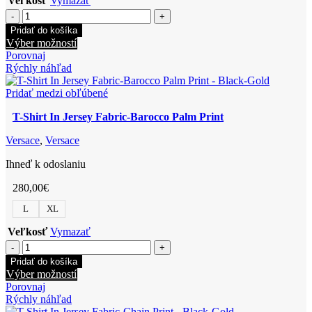
Veľkosť
Vymazať
množstvo
Sweatpant
Pridať do košíka
In
Tento
Výber možností
Barocco
produkt
Porovnaj
Jacquard
má
Rýchly náhľad
Fabric
viacero
variantov.
Pridať medzi obľúbené
Možnosti
T-Shirt In Jersey Fabric-Barocco Palm Print
si
môžete
Versace
,
Versace
vybrať
na
Ihneď k odoslaniu
stránke
produktu.
280,00
€
L
XL
Veľkosť
Vymazať
množstvo
T-
Pridať do košíka
Shirt
Tento
Výber možností
In
produkt
Porovnaj
Jersey
má
Rýchly náhľad
Fabric-
viacero