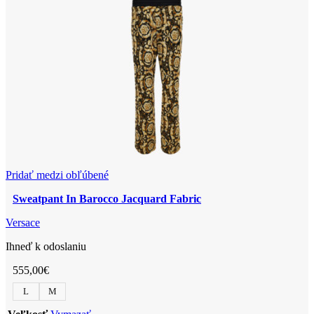
variantov.
Fabric
Možnosti
+
si
Embroidery,
môžete
Print
vybrať
And
na
Hotfix
stránke
La
produktu.
Medusa
Vasrsity
Pridať medzi obľúbené
Sweatpant In Barocco Jacquard Fabric
Versace
Ihneď k odoslaniu
555,00
€
L
M