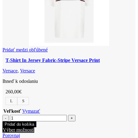
na
stránke
produktu.
Pridať medzi obľúbené
T-Shirt In Jersey Fabric-Stripe Versace Print
Versace
,
Versace
Ihneď k odoslaniu
260,00
€
L
S
Veľkosť
Vymazať
množstvo
T-
Pridať do košíka
Shirt
Tento
Výber možností
In
produkt
Porovnaj