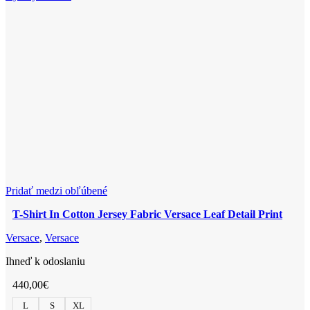
Fabric-
viacero
Versace
variantov.
Via
Možnosti
Gesu'
si
Print
môžete
vybrať
na
stránke
produktu.
Pridať medzi obľúbené
T-Shirt In Cotton Jersey Fabric Versace Leaf Detail Print
Versace
,
Versace
Ihneď k odoslaniu
440,00
€
L
S
XL