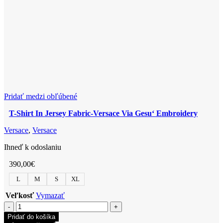
môžete
vybrať
na
stránke
produktu.
Pridať medzi obľúbené
T-Shirt In Jersey Fabric-Versace Via Gesu‘ Embroidery
Versace
,
Versace
Ihneď k odoslaniu
390,00
€
L
M
S
XL
Veľkosť
Vymazať
množstvo
T-
Pridať do košíka