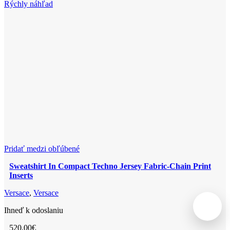
Jersey-
má
Rýchly náhľad
Versace
viacero
And
variantov.
Greek
Možnosti
Medusa
si
Print
môžete
vybrať
na
stránke
produktu.
Pridať medzi obľúbené
Sweatshirt In Compact Techno Jersey Fabric-Chain Print
Inserts
Versace
,
Versace
Ihneď k odoslaniu
520,00
€