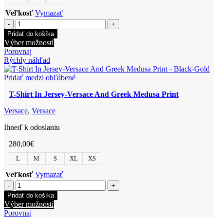
Veľkosť
Vymazať
množstvo
T-
Pridať do košíka
Shirt
Tento
Výber možností
In
produkt
Porovnaj
Cotton
má
Rýchly náhľad
Jersey
viacero
Fabric
variantov.
Pridať medzi obľúbené
Versace
Možnosti
Leaf
T-Shirt In Jersey-Versace And Greek Medusa Print
si
Detail
môžete
Print
Versace
,
Versace
vybrať
na
Ihneď k odoslaniu
stránke
produktu.
280,00
€
L
M
S
XL
XS
Veľkosť
Vymazať
množstvo
T-
Pridať do košíka
Shirt
Tento
Výber možností
In
produkt
Porovnaj