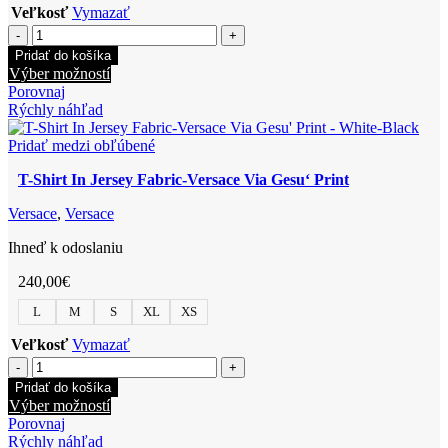
Veľkosť
Vymazať
množstvo
T-
Pridať do košíka
Shirt
Tento
Výber možností
In
produkt
Porovnaj
Cotton
má
Rýchly náhľad
Jersey-
viacero
Medusa
variantov.
Pridať medzi obľúbené
Versace
Možnosti
Greca
T-Shirt In Jersey Fabric-Versace Via Gesu‘ Print
si
Thread
môžete
Embroidery
Versace
,
Versace
vybrať
na
Ihneď k odoslaniu
stránke
produktu.
240,00
€
L
M
S
XL
XS
Veľkosť
Vymazať
množstvo
T-
Pridať do košíka
Shirt
Tento
Výber možností
In
produkt
Porovnaj
Jersey
má
Rýchly náhľad