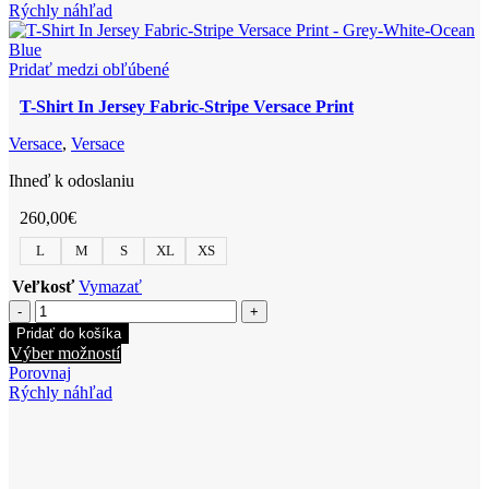
Jersey
má
Rýchly náhľad
Fabric-
viacero
Stripe
variantov.
Versace
Možnosti
Pridať medzi obľúbené
Print
si
T-Shirt In Jersey Fabric-Stripe Versace Print
môžete
vybrať
Versace
,
Versace
na
stránke
Ihneď k odoslaniu
produktu.
260,00
€
L
M
S
XL
XS
Veľkosť
Vymazať
množstvo
T-
Pridať do košíka
Shirt
Tento
Výber možností
In
produkt
Porovnaj
Jersey
má
Rýchly náhľad
Fabric-
viacero
Stripe
variantov.
Versace
Možnosti
Print
si