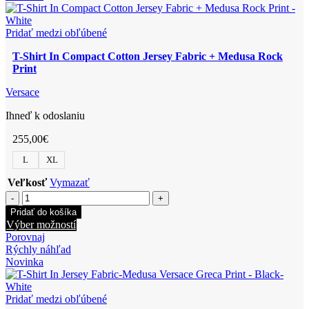
Pridať medzi obľúbené
T-Shirt In Compact Cotton Jersey Fabric + Medusa Rock
Print
Versace
Ihneď k odoslaniu
255,00
€
L
XL
Veľkosť
Vymazať
množstvo
T-
Pridať do košíka
Shirt
Tento
Výber možností
In
produkt
Porovnaj
Compact
má
Rýchly náhľad
Cotton
viacero
Novinka
Jersey
variantov.
Fabric
Možnosti
+
si
Pridať medzi obľúbené
Medusa