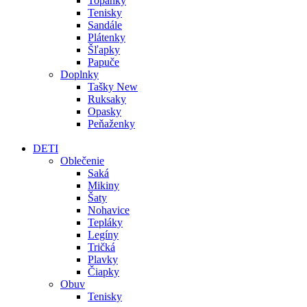
Topánky
Tenisky
Sandále
Plátenky
Šľapky
Papuče
Doplnky
Tašky
New
Ruksaky
Opasky
Peňaženky
DETI
Oblečenie
Saká
Mikiny
Šaty
Nohavice
Tepláky
Legíny
Tričká
Plavky
Čiapky
Obuv
Tenisky