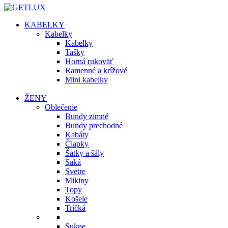
KABELKY
Kabelky
Kabelky
Tašky
Horná rukoväť
Ramenné a krížové
Mini kabelky
ŽENY
Oblečenie
Bundy zimné
Bundy prechodné
Kabáty
Čiapky
Šatky a šály
Saká
Svetre
Mikiny
Topy
Košele
Tričká
Sukne