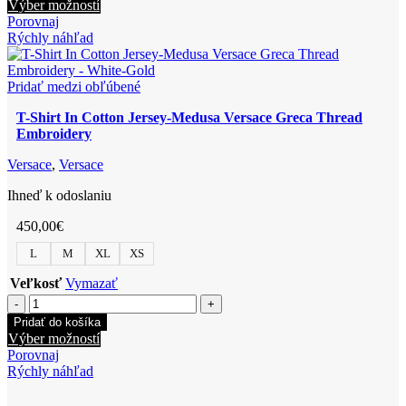
Shirt
Tento
Výber možností
In
produkt
Porovnaj
Jersey
má
Rýchly náhľad
Fabric-
viacero
Versace
variantov.
Via
Možnosti
Pridať medzi obľúbené
Gesu'
si
Embroidery
T-Shirt In Cotton Jersey-Medusa Versace Greca Thread
môžete
Embroidery
vybrať
na
Versace
,
Versace
stránke
produktu.
Ihneď k odoslaniu
450,00
€
L
M
XL
XS
Veľkosť
Vymazať
množstvo
T-
Pridať do košíka
Shirt
Tento
Výber možností
In
produkt
Porovnaj
Cotton
má
Rýchly náhľad
Jersey-
viacero
Medusa
variantov.