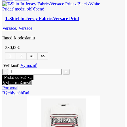
Fabric-
viacero
Chain
variantov.
Pridať medzi obľúbené
Print
Možnosti
T-Shirt In Jersey Fabric-Versace Print
si
môžete
Versace
,
Versace
vybrať
na
Ihneď k odoslaniu
stránke
produktu.
230,00
€
L
S
XL
XS
Veľkosť
Vymazať
množstvo
T-
Pridať do košíka
Shirt
Tento
Výber možností
In
produkt
Porovnaj
Jersey
má
Rýchly náhľad
Fabric-
viacero
Versace
variantov.
Print
Možnosti
si
môžete
vybrať