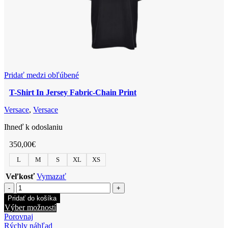
stránke
produktu.
Pridať medzi obľúbené
T-Shirt In Jersey Fabric-Chain Print
Versace
,
Versace
Ihneď k odoslaniu
350,00
€
L
M
S
XL
XS
Veľkosť
Vymazať
množstvo
T-
Pridať do košíka
Shirt
Tento
Výber možností
In
produkt
Porovnaj
Jersey
má
Rýchly náhľad