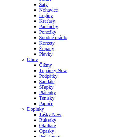
Šaty
Nohavice
Legíny
Kraťasy
Pančuchy
Ponožky
Spodné prádlo
Korzety
Župany
Plavky
Obuv
Čižmy
Topánky
New
Podpätky
Sandále
Šľapky
Plátenky
Tenisky
Papuče
Doplnky
Tašky
New
Ruksaky
Okuliare
Opasky
Peňaženky