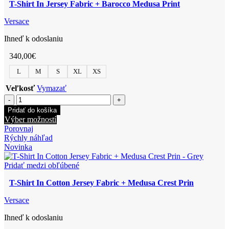
T-Shirt In Jersey Fabric + Barocco Medusa Print
Versace
Ihneď k odoslaniu
340,00
€
L
M
S
XL
XS
Veľkosť
Vymazať
množstvo
T-
Pridať do košíka
Shirt
Tento
Výber možností
In
produkt
Porovnaj
Jersey
má
Rýchly náhľad
Fabric
viacero
Novinka
+
variantov.
Barocco
Možnosti
Pridať medzi obľúbené
Medusa
si
Print
T-Shirt In Cotton Jersey Fabric + Medusa Crest Prin
môžete
vybrať
Versace
na
stránke
Ihneď k odoslaniu
produktu.