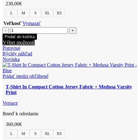
230,00
€
L
M
S
XL
XS
Veľkosť
Vymazať
množstvo
T-
Pridať do košíka
Shirt
Tento
Výber možností
In
produkt
Porovnaj
Cotton
má
Rýchly náhľad
Jersey
viacero
Novinka
Fabric
variantov.
+
Možnosti
Medusa
si
Pridať medzi obľúbené
Crest
môžete
Prin
T-Shirt In Compact Cotton Jersey Fabric + Medusa Varsity
vybrať
Print
na
stránke
Versace
produktu.
Ihneď k odoslaniu
360,00
€
L
M
S
XL
XS