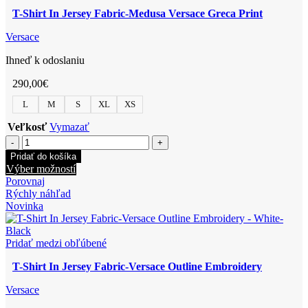
môžete
Rock
T-Shirt In Jersey Fabric-Medusa Versace Greca Print
vybrať
Print
na
Versace
stránke
produktu.
Ihneď k odoslaniu
290,00
€
L
M
S
XL
XS
Veľkosť
Vymazať
množstvo
T-
Pridať do košíka
Shirt
Tento
Výber možností
In
produkt
Porovnaj
Jersey
má
Rýchly náhľad
Fabric-
viacero
Novinka
Medusa
variantov.
Versace
Možnosti
Greca
si
Pridať medzi obľúbené
Print
môžete
T-Shirt In Jersey Fabric-Versace Outline Embroidery
vybrať
na
Versace
stránke
produktu.