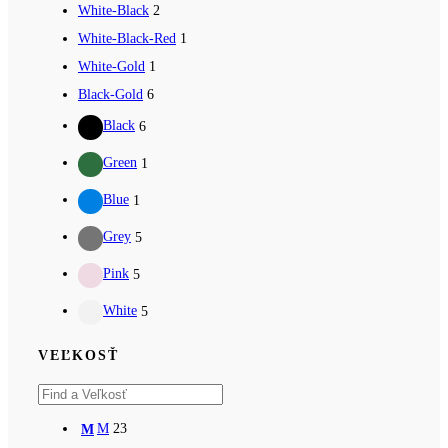
White-Black
2
White-Black-Red
1
White-Gold
1
Black-Gold
6
Black
6
Green
1
Blue
1
Grey
5
Pink
5
White
5
VEĽKOSŤ
M
23
M