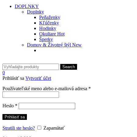
DOPLNKY
Doplnky
Peňaženky
Kľúčenky
Hodinky
Okuliare
Hot
Šperky
Domov & Životný štýl
New
Search
0
Prihlásiť sa
Vytvoriť účet
Povinné
Používateľské meno alebo e-mailová adresa
*
Povinné
Heslo
*
Prihlásiť sa
Stratili ste heslo?
Zapamätať