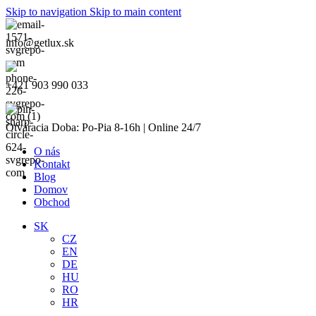
Skip to navigation
Skip to main content
info@getlux.sk
+421 903 990 033
Otváracia Doba: Po-Pia 8-16h | Online 24/7
O nás
Kontakt
Blog
Domov
Obchod
SK
CZ
EN
DE
HU
RO
HR