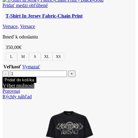
Barocco
variantov.
Pridať medzi obľúbené
Palm
Možnosti
Print
T-Shirt In Jersey Fabric-Chain Print
si
môžete
Versace
,
Versace
vybrať
na
Ihneď k odoslaniu
stránke
produktu.
350,00
€
L
M
S
XL
XS
Veľkosť
Vymazať
množstvo
T-
Pridať do košíka
Shirt
Tento
Výber možností
In
produkt
Porovnaj
Jersey
má
Rýchly náhľad
Fabric-
viacero
Chain
variantov.
Print
Možnosti
si
môžete
vybrať
na