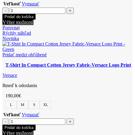
Veľkosť
Vymazať
množstvo
T-
Pridať do košíka
Shirt
Tento
Výber možností
In
produkt
Porovnaj
Compact
má
Rýchly náhľad
Cotton
viacero
Novinka
Jersey
variantov.
Fabric
Možnosti
+
si
Pridať medzi obľúbené
Medusa
môžete
Varsity
T-Shirt In Compact Cotton Jersey Fabric-Versace Logo Print
vybrať
Print
na
Versace
stránke
produktu.
Ihneď k odoslaniu
190,00
€
L
M
S
XL
Veľkosť
Vymazať
množstvo
T-
Pridať do košíka
Shirt
Tento
Výber možností