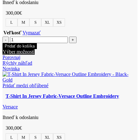
Ihneď k odoslaniu
300,00
€
L
M
S
XL
XS
Veľkosť
Vymazať
množstvo
T-
Pridať do košíka
Shirt
Tento
Výber možností
In
produkt
Porovnaj
Jersey
má
Rýchly náhľad
Fabric-
viacero
Novinka
Versace
variantov.
Outline
Možnosti
Embroidery
si
Pridať medzi obľúbené
môžete
T-Shirt In Jersey Fabric-Versace Outline Embroidery
vybrať
na
Versace
stránke
produktu.
Ihneď k odoslaniu
300,00
€
L
M
S
XL
XS