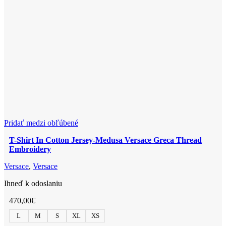
Versace
Možnosti
Greca
si
Thread
môžete
Embroidery
vybrať
na
stránke
produktu.
Pridať medzi obľúbené
T-Shirt In Cotton Jersey-Medusa Versace Greca Thread
Embroidery
Versace
,
Versace
Ihneď k odoslaniu
470,00
€
L
M
S
XL
XS