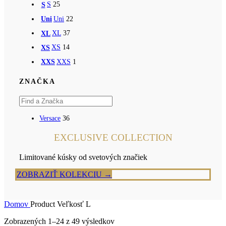
S
25
S
Uni
22
Uni
XL
37
XL
XS
14
XS
XXS
1
XXS
ZNAČKA
Versace
36
EXCLUSIVE COLLECTION
Limitované kúsky od svetových značiek
ZOBRAZIŤ KOLEKCIU →
Domov
Product Veľkosť
L
Zoradené
Zobrazených 1–24 z 49 výsledkov