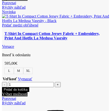
In
produkt
Porovnaj
Compact
má
Rýchly náhľad
Cotton
viacero
Novinka
Jersey
variantov.
Fabric-
Možnosti
Versace
si
Pridať medzi obľúbené
Logo
môžete
Print
T-Shirt In Compact Cotton Jersey Fabric + Embroidery,
vybrať
Print And Hotfix La Medusa Vasrsity
na
stránke
Versace
produktu.
Ihneď k odoslaniu
595,00
€
L
M
XL
Veľkosť
Vymazať
množstvo
T-
Pridať do košíka
Shirt
Tento
Výber možností
In
produkt
Porovnaj
Compact
má
Rýchly náhľad
Cotton
viacero
Jersey