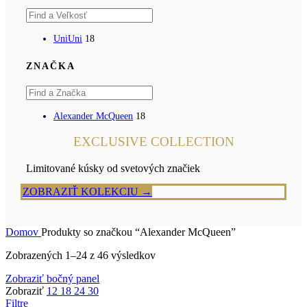
Uni
Uni
18
ZNAČKA
Alexander McQueen
18
EXCLUSIVE COLLECTION
Limitované kúsky od svetových značiek
ZOBRAZIŤ KOLEKCIU →
Domov
Produkty so značkou “Alexander McQueen”
Zoradené
Zobrazených 1–24 z 46 výsledkov
podľa
Zobraziť bočný panel
popularity
Zobraziť
12
18
24
30
Filtre