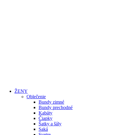
ŽENY
Oblečenie
Bundy zimné
Bundy prechodné
Kabáty
Čiapky
Šatky a šály
Saká
Svetre