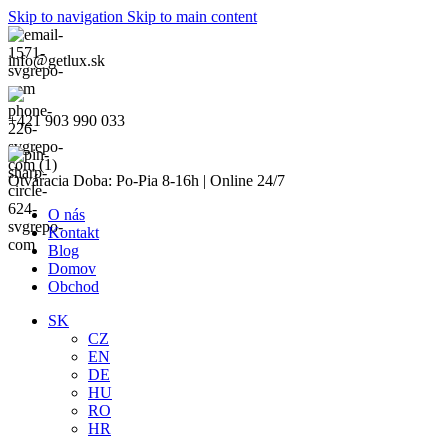
Skip to navigation
Skip to main content
info@getlux.sk
+421 903 990 033
Otváracia Doba: Po-Pia 8-16h | Online 24/7
O nás
Kontakt
Blog
Domov
Obchod
SK
CZ
EN
DE
HU
RO
HR