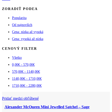
ZORADIŤ PODĽA
Popularita
Od najnovších
Cena: nízka až vysoká
Cena: vysoká až nízka
CENOVÝ FILTER
Všetko
0,00
€
-
570,00
€
570,00
€
-
1140,00
€
1140,00
€
-
1710,00
€
1710,00
€
-
2280,00
€
Pridať medzi obľúbené
Alexander McQueen Mini Jewelled Satchel – Sage