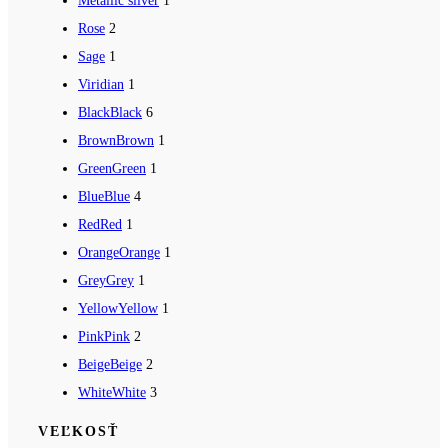
Metallic silver
1
Rose
2
Sage
1
Viridian
1
Black
Black
6
Brown
Brown
1
Green
Green
1
Blue
Blue
4
Red
Red
1
Orange
Orange
1
Grey
Grey
1
Yellow
Yellow
1
Pink
Pink
2
Beige
Beige
2
White
White
3
VEĽKOSŤ