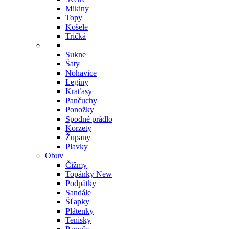
Mikiny
Topy
Košele
Tričká
Sukne
Šaty
Nohavice
Legíny
Kraťasy
Pančuchy
Ponožky
Spodné prádlo
Korzety
Župany
Plavky
Obuv
Čižmy
Topánky
New
Podpätky
Sandále
Šľapky
Plátenky
Tenisky