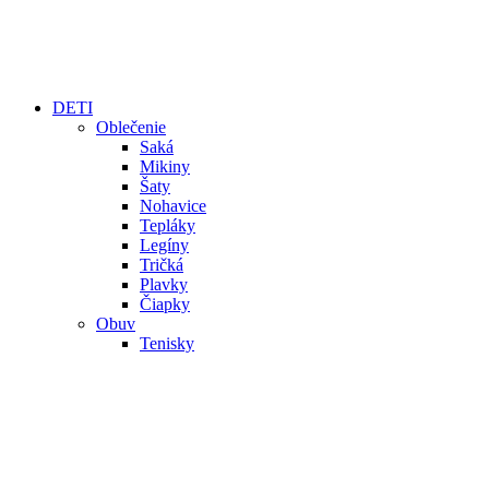
DETI
Oblečenie
Saká
Mikiny
Šaty
Nohavice
Tepláky
Legíny
Tričká
Plavky
Čiapky
Obuv
Tenisky