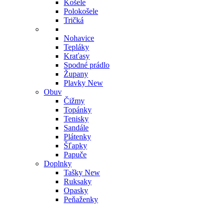
Košele
Polokošele
Tričká
Nohavice
Tepláky
Kraťasy
Spodné prádlo
Župany
Plavky
New
Obuv
Čižmy
Topánky
Tenisky
Sandále
Plátenky
Šľapky
Papuče
Doplnky
Tašky
New
Ruksaky
Opasky
Peňaženky