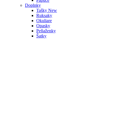
Papuče
Doplnky
Tašky
New
Ruksaky
Okuliare
Opasky
Peňaženky
Šatky