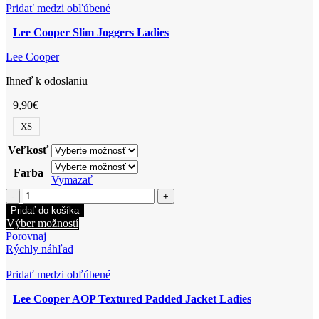
variantov.
Pridať medzi obľúbené
Možnosti
Lee Cooper Slim Joggers Ladies
si
môžete
Lee Cooper
vybrať
na
Ihneď k odoslaniu
stránke
produktu.
9,90
€
XS
Veľkosť
Farba
Vymazať
množstvo
Lee
Pridať do košíka
Cooper
Tento
Výber možností
Slim
produkt
Porovnaj
Joggers
má
Rýchly náhľad
Ladies
viacero
variantov.
Pridať medzi obľúbené
Možnosti
Lee Cooper AOP Textured Padded Jacket Ladies
si
môžete