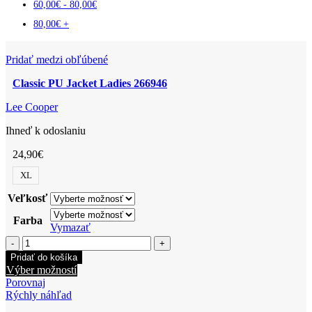
60,00
€
-
80,00
€
80,00
€
+
Pridať medzi obľúbené
Classic PU Jacket Ladies 266946
Lee Cooper
Ihneď k odoslaniu
24,90
€
XL
Veľkosť
Farba
Vymazať
množstvo
Classic
Pridať do košíka
PU
Tento
Výber možností
Jacket
produkt
Porovnaj
Ladies
má
Rýchly náhľad
266946
viacero