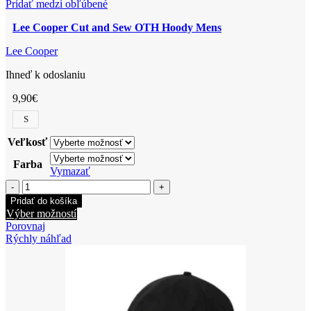
Pridať medzi obľúbené
Lee Cooper Cut and Sew OTH Hoody Mens
Lee Cooper
Ihneď k odoslaniu
9,90
€
S
Veľkosť
Farba
Vymazať
množstvo
Lee
Pridať do košíka
Cooper
Tento
Výber možností
Cut
produkt
Porovnaj
and
má
Rýchly náhľad
Sew
viacero
OTH
variantov.
Hoody
Možnosti
Mens
si
môžete