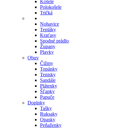
Košele
Polokošele
Tričká
Nohavice
Tepláky
Kraťasy
Spodné prádlo
Župany
Plavky
Obuv
Čižmy
Topánky
Tenisky
Sandále
Plátenky
Šľapky
Papuče
Doplnky
Tašky
Ruksaky
Opasky
Peňaženky