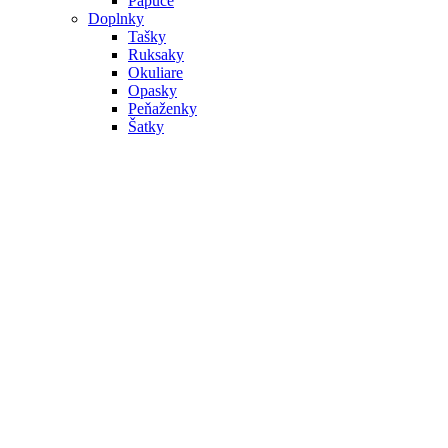
Papuče
Doplnky
Tašky
Ruksaky
Okuliare
Opasky
Peňaženky
Šatky