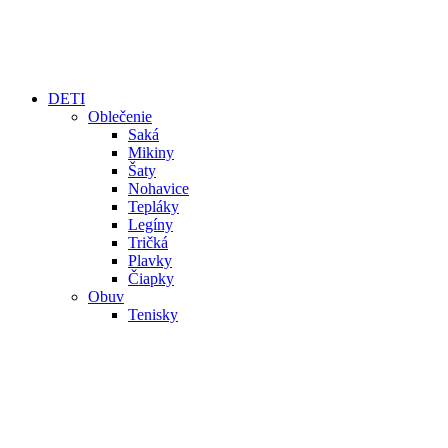
DETI
Oblečenie
Saká
Mikiny
Šaty
Nohavice
Tepláky
Legíny
Tričká
Plavky
Čiapky
Obuv
Tenisky