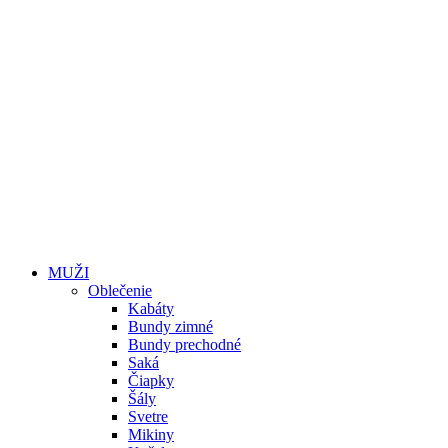
MUŽI
Oblečenie
Kabáty
Bundy zimné
Bundy prechodné
Saká
Čiapky
Šály
Svetre
Mikiny