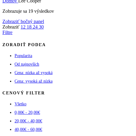
Domov
Lee Cooper
Zoradené
Zobrazuje sa 19 výsledkov
podľa
Zobraziť bočný panel
popularity
Zobraziť
12
18
24
30
Filtre
ZORADIŤ PODĽA
Popularita
Od najnovších
Cena: nízka až vysoká
Cena: vysoká až nízka
CENOVÝ FILTER
Všetko
0,00
€
-
20,00
€
20,00
€
-
40,00
€
40,00
€
-
60,00
€