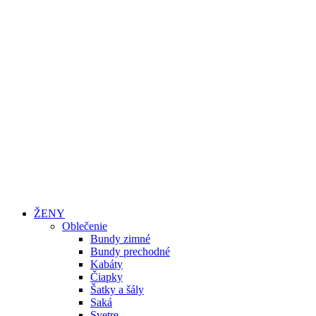
ŽENY
Oblečenie
Bundy zimné
Bundy prechodné
Kabáty
Čiapky
Šatky a šály
Saká
Svetre