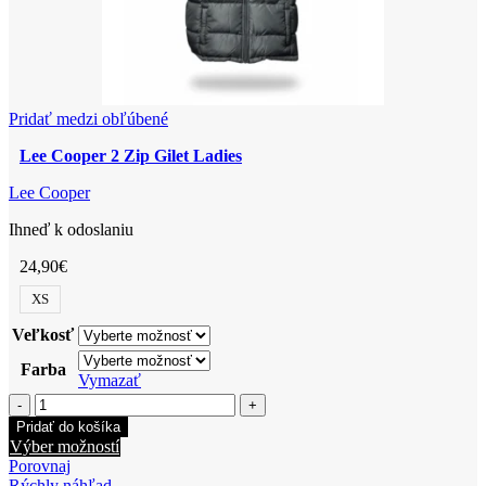
Pridať medzi obľúbené
Lee Cooper 2 Zip Gilet Ladies
Lee Cooper
Ihneď k odoslaniu
24,90
€
XS
Veľkosť
Farba
Vymazať
množstvo
Lee
Pridať do košíka
Cooper
Tento
Výber možností
2
produkt
Porovnaj
Zip
má
Rýchly náhľad