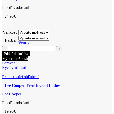
Ihneď k odoslaniu
24,90
€
L
Veľkosť
Farba
Vymazať
množstvo
Lee
Pridať do košíka
Cooper
Tento
Výber možností
Bomber
produkt
Porovnaj
Jacket
má
Rýchly náhľad
Ladies
viacero
variantov.
Pridať medzi obľúbené
Možnosti
Lee Cooper Trench Coat Ladies
si
môžete
Lee Cooper
vybrať
na
Ihneď k odoslaniu
stránke
produktu.
19,90
€