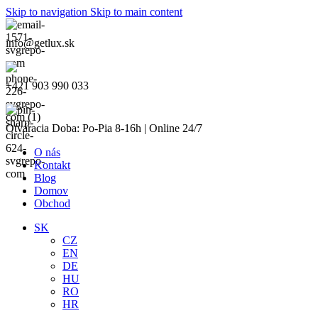
Skip to navigation
Skip to main content
info@getlux.sk
+421 903 990 033
Otváracia Doba: Po-Pia 8-16h | Online 24/7
O nás
Kontakt
Blog
Domov
Obchod
SK
CZ
EN
DE
HU
RO
HR