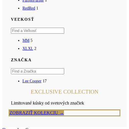
Purple
Purple
1
Red
Red
1
VEĽKOSŤ
M
M
5
XL
XL
2
ZNAČKA
Lee Cooper
17
EXCLUSIVE COLLECTION
Limitované kúsky od svetových značiek
ZOBRAZIŤ KOLEKCIU →