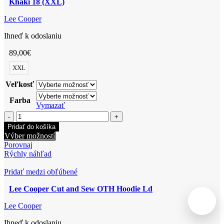
Khaki 18 (XXL)
Lee Cooper
Ihneď k odoslaniu
89,00
€
XXL
Veľkosť
Farba
Vymazať
množstvo
Lee
Pridať do košíka
Cooper
Tento
Výber možností
Long
produkt
Porovnaj
Padded
má
Rýchly náhľad
Jacket
viacero
Ladies
variantov.
Pridať medzi obľúbené
2660297695105
Možnosti
Khaki
Lee Cooper Cut and Sew OTH Hoodie Ld
si
18
môžete
(XXL)
Lee Cooper
vybrať
na
Ihneď k odoslaniu