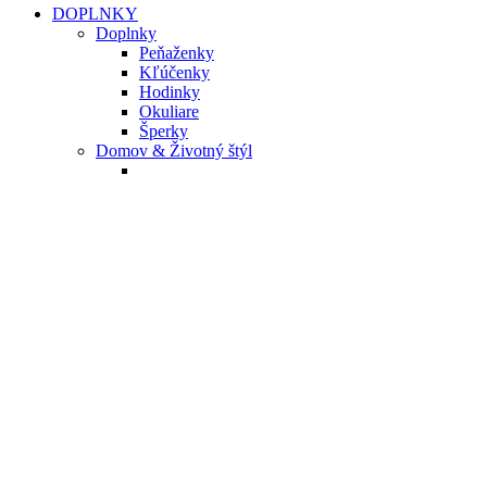
DOPLNKY
Doplnky
Peňaženky
Kľúčenky
Hodinky
Okuliare
Šperky
Domov & Životný štýl