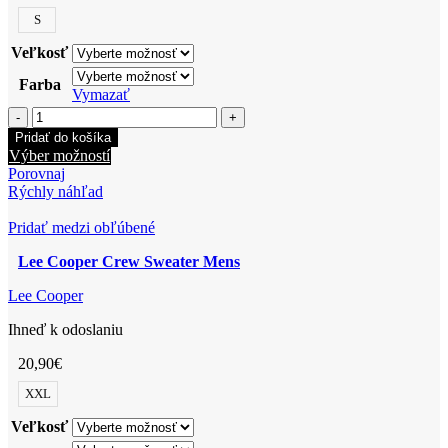
S
Veľkosť
Farba
Vymazať
množstvo
Lee
Pridať do košíka
Cooper
Tento
Výber možností
Trench
produkt
Porovnaj
Coat
má
Rýchly náhľad
Ladies
viacero
variantov.
Pridať medzi obľúbené
Možnosti
Lee Cooper Crew Sweater Mens
si
môžete
Lee Cooper
vybrať
na
Ihneď k odoslaniu
stránke
produktu.
20,90
€
XXL
Veľkosť