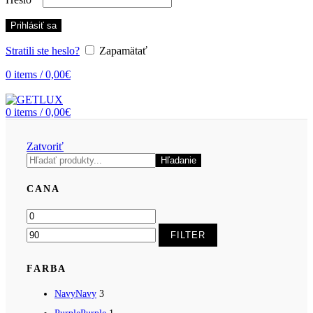
Prihlásiť sa
Stratili ste heslo?
Zapamätať
0
items
/
0,00
€
0
items
/
0,00
€
Zatvoriť
Hľadať
Hľadanie
CANA
Minimálna
Maximálna
cena
cena
FILTER
FARBA
Navy
Navy
3