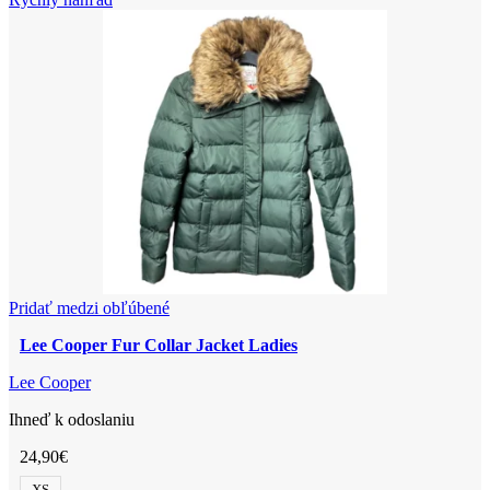
Gilet
viacero
Ladies
variantov.
Možnosti
si
môžete
vybrať
na
stránke
produktu.
Pridať medzi obľúbené
Lee Cooper Fur Collar Jacket Ladies
Lee Cooper
Ihneď k odoslaniu
24,90
€
XS