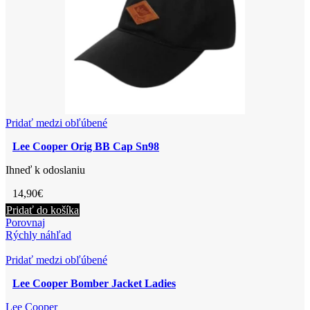
vybrať
na
stránke
produktu.
Pridať medzi obľúbené
Lee Cooper Orig BB Cap Sn98
Ihneď k odoslaniu
14,90
€
Pridať do košíka
Porovnaj
Rýchly náhľad
Pridať medzi obľúbené
Lee Cooper Bomber Jacket Ladies
Lee Cooper